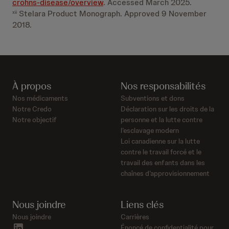
crohns-disease/overview
. Accessed March 2025.
Stelara Product Monograph. Approved 9 November
xii
2018.
À propos
Nos responsabilités
Nos médicaments
Subventions et dons
Notre Credo
Déclaration sur les droits de la
Notre objectif
personne et la lutte contre
l’esclavage modern
Loi canadienne sur la lutte
contre le travail forcé et le
travail des enfants dans les
chaînes d’approvisionnement
Nous joindre
Liens clés
Nous joindre
Carrières
linkedin
Énoncé de confidentialité pour