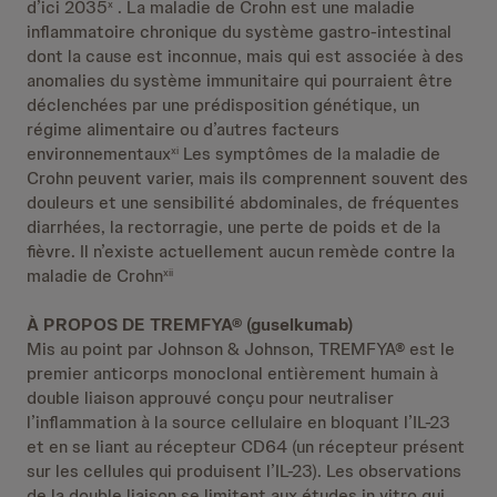
d’ici 2035
. La maladie de Crohn est une maladie
x
inflammatoire chronique du système gastro-intestinal
dont la cause est inconnue, mais qui est associée à des
anomalies du système immunitaire qui pourraient être
déclenchées par une prédisposition génétique, un
régime alimentaire ou d’autres facteurs
environnementaux
Les symptômes de la maladie de
xi
Crohn peuvent varier, mais ils comprennent souvent des
douleurs et une sensibilité abdominales, de fréquentes
diarrhées, la rectorragie, une perte de poids et de la
fièvre. Il n’existe actuellement aucun remède contre la
maladie de Crohn
xii
À PROPOS DE TREMFYA® (guselkumab)
Mis au point par Johnson & Johnson, TREMFYA® est le
premier anticorps monoclonal entièrement humain à
double liaison approuvé conçu pour neutraliser
l’inflammation à la source cellulaire en bloquant l’IL-23
et en se liant au récepteur CD64 (un récepteur présent
sur les cellules qui produisent l’IL-23). Les observations
de la double liaison se limitent aux études in vitro qui