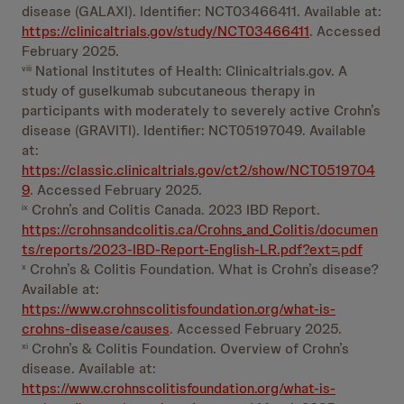
disease (GALAXI). Identifier: NCT03466411. Available at:
https://clinicaltrials.gov/study/NCT03466411
. Accessed
February 2025.
National Institutes of Health: Clinicaltrials.gov. A
viii
study of guselkumab subcutaneous therapy in
participants with moderately to severely active Crohn’s
disease (GRAVITI). Identifier: NCT05197049. Available
at:
https://classic.clinicaltrials.gov/ct2/show/NCT0519704
9
. Accessed February 2025.
Crohn’s and Colitis Canada. 2023 IBD Report.
ix
https://crohnsandcolitis.ca/Crohns_and_Colitis/documen
ts/reports/2023-IBD-Report-English-LR.pdf?ext=.pdf
Crohn’s & Colitis Foundation. What is Crohn’s disease?
x
Available at:
https://www.crohnscolitisfoundation.org/what-is-
crohns-disease/causes
. Accessed February 2025.
Crohn’s & Colitis Foundation. Overview of Crohn’s
xi
disease. Available at:
https://www.crohnscolitisfoundation.org/what-is-