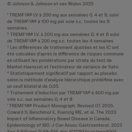
© Johnson & Johnson et ses filiales 2025
TREMFYA® I.V à 200 mg aux semaines 0, 4 et 8, suivi
1
de TREMFYA® à 100 mg par voie s.c. toutes les 8
semaines.
TREMFYA® I.V. à 200 mg aux semaines 0, 4 et 8 suivi
2
de TREMFYA® à 200 mg s.c. toutes les 4 semaines
Les différences de traitement ajustées et les IC ont
3
été calculées d’après la différence de risques commune
en utilisant les pondérations par strate du test de
Mantel-Haenszel et l’estimateur de variance de Sato.
Statistiquement significatif par rapport au placebo
4
selon la méthode d’analyse hiérarchique prédéfinie avec
un seuil bilatéral de 0,05.
Traitement d’induction par TREMFYA® à 400 mg par
5
voie s.c. aux semaines 0, 4 et 8
TREMFYA® Product Monograph. Revised 07, 2025.
i
Coward S, Benchimol E, Kuenzig ME, et al. The 2023
Impact of Inflammatory Bowel Disease in Canada:
Epidemiology of IBD. J Can Assoc Gastroenterol. 2023
Sep 5;6(Suppl 2):S9-S15. doi: 10.1093/jcag/gwad004