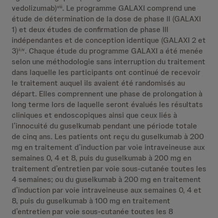
vedolizumab)
. Le programme GALAXI comprend une
viii
étude de détermination de la dose de phase II (GALAXI
1) et deux études de confirmation de phase III
indépendantes et de conception identique (GALAXI 2 et
3)
. Chaque étude du programme GALAXI a été menée
ii,iv
selon une méthodologie sans interruption du traitement
dans laquelle les participants ont continué de recevoir
le traitement auquel ils avaient été randomisés au
départ. Elles comprennent une phase de prolongation à
long terme lors de laquelle seront évalués les résultats
cliniques et endoscopiques ainsi que ceux liés à
l’innocuité du guselkumab pendant une période totale
de cinq ans. Les patients ont reçu du guselkumab à 200
mg en traitement d’induction par voie intraveineuse aux
semaines 0, 4 et 8, puis du guselkumab à 200 mg en
traitement d’entretien par voie sous-cutanée toutes les
4 semaines; ou du guselkumab à 200 mg en traitement
d’induction par voie intraveineuse aux semaines 0, 4 et
8, puis du guselkumab à 100 mg en traitement
d’entretien par voie sous-cutanée toutes les 8