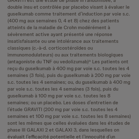
GRAVITI est une étude de phase III randomisée, à
double insu et contrôlée par placebo visant à évaluer le
guselkumab comme traitement d’induction par voie s.c.
(400 mg aux semaines 0, 4 et 8) chez des patients
atteints de la maladie de Crohn modérément à
sévèrement active ayant présenté une réponse
insatisfaisante ou une intolérance aux traitements
classiques (c.-à-d. corticostéroïdes ou
immunomodulateurs) ou aux traitements biologiques
(antagoniste du TNF ou vedolizumab)
Les patients ont
ix
reçu du guselkumab à 400 mg par voie s.c. toutes les 4
semaines (3 fois), puis du guselkumab à 200 mg par voie
s.c. toutes les 4 semaines; ou, du guselkumab à 400 mg
par voie s.c. toutes les 4 semaines (3 fois), puis du
guselkumab à 100 mg par voie s.c. toutes les 8
semaines; ou un placebo. Les doses d’entretien de
l’étude GRAVITI (200 mg par voie s.c. toutes les 4
semaines et 100 mg par voie s.c. toutes les 8 semaines)
sont les mêmes que celles évaluées dans les études de
phase III GALAXI 2 et GALAXI 3, dans lesquelles on
évaluait l’efficacité potentielle et l’innocuité d’un