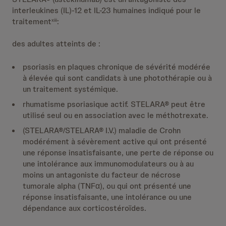
interleukines (IL)-12 et IL-23 humaines indiqué pour le
traitement
:
xiii
des adultes atteints de :
psoriasis en plaques chronique de sévérité modérée
à élevée qui sont candidats à une photothérapie ou à
un traitement systémique.
rhumatisme psoriasique actif. STELARA® peut être
utilisé seul ou en association avec le méthotrexate.
(STELARA®/STELARA® I.V.) maladie de Crohn
modérément à sévèrement active qui ont présenté
une réponse insatisfaisante, une perte de réponse ou
une intolérance aux immunomodulateurs ou à au
moins un antagoniste du facteur de nécrose
tumorale alpha (TNFα), ou qui ont présenté une
réponse insatisfaisante, une intolérance ou une
dépendance aux corticostéroïdes.