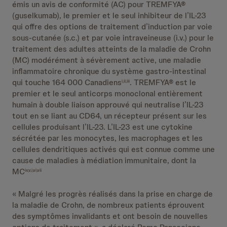
émis un avis de conformité (AC) pour TREMFYA®
(guselkumab), le premier et le seul inhibiteur de l’IL-23
qui offre des options de traitement d’induction par voie
sous-cutanée (s.c.) et par voie intraveineuse (i.v.) pour le
traitement des adultes atteints de la maladie de Crohn
(MC) modérément à sévèrement active, une maladie
inflammatoire chronique du système gastro-intestinal
qui touche 164 000 Canadiens
. TREMFYA® est le
i,ii,iii
premier et le seul anticorps monoclonal entièrement
humain à double liaison approuvé qui neutralise l’IL-23
tout en se liant au CD64, un récepteur présent sur les
cellules produisant l’IL-23. L’IL-23 est une cytokine
sécrétée par les monocytes, les macrophages et les
cellules dendritiques activés qui est connue comme une
cause de maladies à médiation immunitaire, dont la
MC
iv,v,i,vi,vii
« Malgré les progrès réalisés dans la prise en charge de
la maladie de Crohn, de nombreux patients éprouvent
des symptômes invalidants et ont besoin de nouvelles