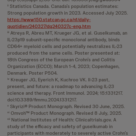
Statistics Canada. Canada’s population estimates:
ii
Strong population growth in 2023. Accessed July 2025.
https://www150.statcan.gc.ca/n1/daily-
quotidien/240327/dq240327c-eng.htm
Atreya R, Abreu MT, Krueger JG, et al. Guselkumab, an
iii
IL-23p19 subunit-specific monoclonal antibody, binds
CD64+ myeloid cells and potentially neutralizes IL-23
produced from the same cells. Poster presented at:
18th Congress of the European Crohn’s and Colitis
Organization (ECCO); March 1-4, 2023; Copenhagen,
Denmark. Poster P504.
Kreuger JG, Eyerich K, Kuchroo VK. Il-23 past,
iv
present, and future: a roadmap to advancing IL-23
science and therapy. Front Immunol. 2024; 15:1331217.
doi:10.3389/fimmu.2024.1331217.
Skyrizi® Product Monograph. Revised 30 June, 2025.
v
Omvoh™ Product Monograph. Revised 8 July, 2025.
vi
National Institutes of Health: Clinicaltrials.gov. A
vii
study of the efficacy and safety of guselkumab in
participants with moderately to severely active Crohn’s