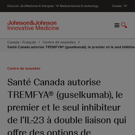
S
Discover J&J
Medicines & therapies
Medical devices & technology
Canada
k
i
p
M
A
t
e
f
o
n
f
c
Canada - Français
/
Centre de nouvelles
/
u
i
o
Santé Canada autorise TREMFYA® (guselkumab), le premier et le seul inhibiteur
c
n
h
t
e
e
Centre de nouvelles
r
n
l
t
Santé Canada autorise
a
r
TREMFYA® (guselkumab), le
e
c
premier et le seul inhibiteur
h
e
de l’IL-23 à double liaison qui
r
c
offre des options de