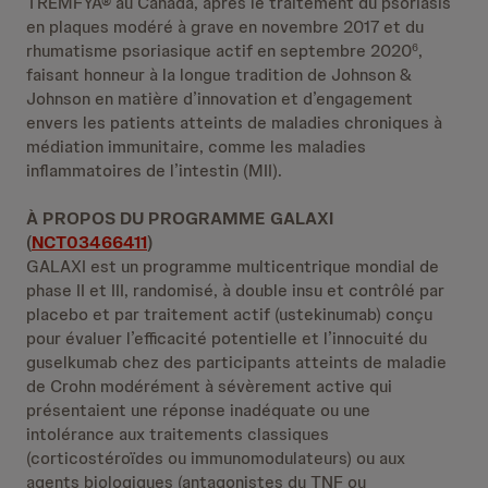
TREMFYA® au Canada, après le traitement du psoriasis
en plaques modéré à grave en novembre 2017 et du
rhumatisme psoriasique actif en septembre 2020
,
6
faisant honneur à la longue tradition de Johnson &
Johnson en matière d’innovation et d’engagement
envers les patients atteints de maladies chroniques à
médiation immunitaire, comme les maladies
inflammatoires de l’intestin (MII).
À PROPOS DU PROGRAMME GALAXI
(
NCT03466411
)
GALAXI est un programme multicentrique mondial de
phase II et III, randomisé, à double insu et contrôlé par
placebo et par traitement actif (ustekinumab) conçu
pour évaluer l’efficacité potentielle et l’innocuité du
guselkumab chez des participants atteints de maladie
de Crohn modérément à sévèrement active qui
présentaient une réponse inadéquate ou une
intolérance aux traitements classiques
(corticostéroïdes ou immunomodulateurs) ou aux
agents biologiques (antagonistes du TNF ou