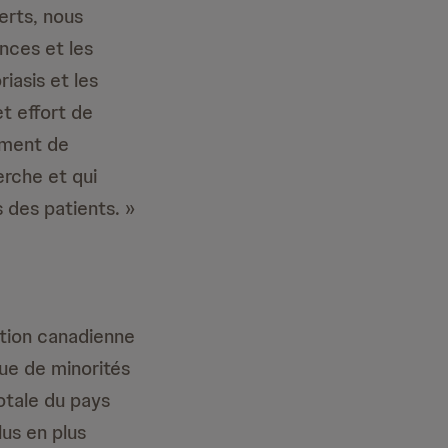
erts, nous
nces et les
iasis et les
t effort de
tement de
erche et qui
s des patients. »
ation canadienne
sue de minorités
otale du pays
us en plus