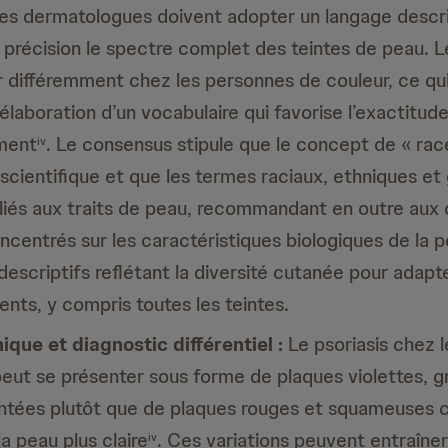
 les dermatologues doivent adopter un langage descrip
 précision le spectre complet des teintes de peau. L
r différemment chez les personnes de couleur, ce qu
l’élaboration d’un vocabulaire qui favorise l’exactitud
ement
. Le consensus stipule que le concept de « rac
iv
n scientifique et que les termes raciaux, ethniques e
 liés aux traits de peau, recommandant en outre au
ncentrés sur les caractéristiques biologiques de la pe
escriptifs reflétant la diversité cutanée pour adapte
ients, y compris toutes les teintes.
ique et diagnostic différentiel :
Le psoriasis chez 
eut se présenter sous forme de plaques violettes, g
tées plutôt que de plaques rouges et squameuses c
 la peau plus claire
. Ces variations peuvent entraîner
iv