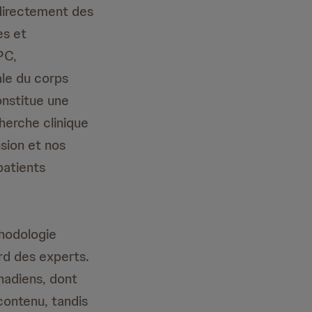
 directement des
es et
PC,
le du corps
nstitue une
cherche clinique
sion et nos
patients
thodologie
rd des experts.
nadiens, dont
contenu, tandis