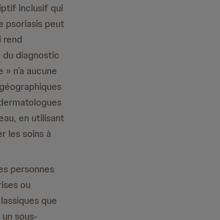
tif inclusif qui
e psoriasis peut
i rend
e du diagnostic
e » n’a aucune
t géographiques
x dermatologues
au, en utilisant
r les soins à
les personnes
rises ou
lassiques que
 un sous-