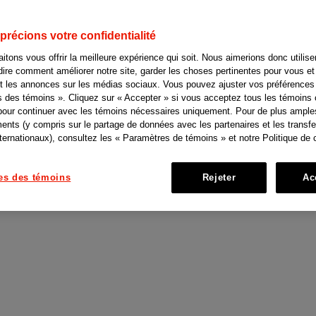
nsus canadien qui
fie
les écarts criti
récions votre confidentialité
tons vous offrir la meilleure expérience qui soit. Nous aimerions donc utilis
les soins contre le
ire comment améliorer notre site, garder les choses pertinentes pour vous et 
et les annonces sur les médias sociaux. Vous pouvez ajuster vos préférences 
 des témoins ». Cliquez sur « Accepter » si vous acceptez tous les témoins 
asis pour les patie
pour continuer avec les témoins nécessaires uniquement. Pour de plus ample
ents (y compris sur le partage de données avec les partenaires et les transfe
ernationaux), consultez les « Paramètres de témoins » et notre Politique de c
ur
es des témoins
Rejeter
Ac