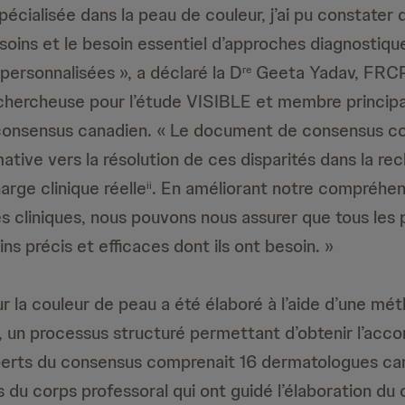
écialisée dans la peau de couleur, j’ai pu constater
 soins et le besoin essentiel d’approches diagnostiqu
personnalisées », a déclaré la D
Geeta Yadav, FRC
re
chercheuse pour l’étude VISIBLE et membre principa
 consensus canadien. « Le document de consensus co
tive vers la résolution de ces disparités dans la re
harge clinique réelle
. En améliorant notre compréhen
ii
es cliniques, nous pouvons nous assurer que tous les 
ins précis et efficaces dont ils ont besoin. »
r la couleur de peau a été élaboré à l’aide d’une mé
, un processus structuré permettant d’obtenir l’acco
perts du consensus comprenait 16 dermatologues ca
du corps professoral qui ont guidé l’élaboration du 