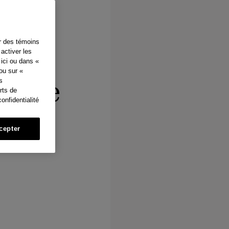
h
e
ques
er des témoins
activer les
ici ou dans «
ou sur «
nts de
s
rts de
onfidentialité
cepter