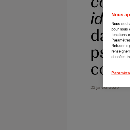
conse
identi
Nous app
Nous souhai
dans 
pour nous d
fonctions 
Paramètres
psori
Refuser » 
renseignem
données int
coule
Paramètr
23 janvier, 2025