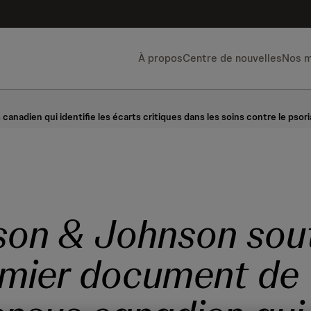
À propos
Centre de nouvelles
Nos 
dien qui identifie les écarts critiques dans les soins contre le psoria
on & Johnson sout
emier document de