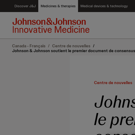
S
Discover J&J
Medicines & therapies
Medical devices & technology
k
i
p
t
o
c
Canada - Français
/
Centre de nouvelles
/
o
Johnson & Johnson soutient le premier document de consensus cana
n
t
e
n
t
Centre de nouvelles
Johns
le pr