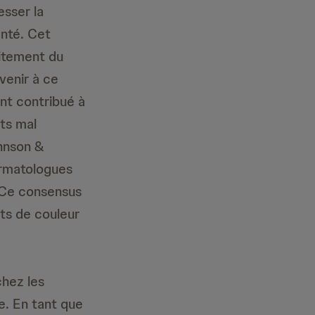
sser la
anté. Cet
aitement du
venir à ce
ont contribué à
nts mal
ohnson &
ermatologues
 Ce consensus
nts de couleur
chez les
e. En tant que