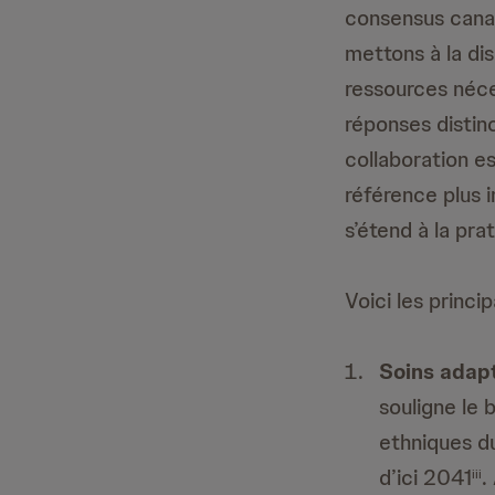
consensus canad
mettons à la dis
ressources néce
réponses distin
collaboration e
référence plus i
s’étend à la pra
Voici les princ
Soins adapt
souligne le 
ethniques du
d’ici 2041
.
iii