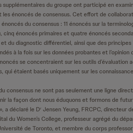
supplémentaires du groupe ont participé en examin
t les énoncés de consensus. Cet effort de collaborat
 énoncés du consensus : 11 énoncés sur la terminologi
, cinq énoncés primaires et quatre énoncés secondai
 et du diagnostic différentiel, ainsi que des principes
ndés à la fois sur les données probantes et l’opinion 
noncés se concentraient sur les outils d’évaluation a
ns, qui étaient basés uniquement sur les connaissance
u consensus ne sont pas seulement une ligne direct
finir la façon dont nous éduquons et formons de futur
, a déclaré le D
Jensen Yeung, FRCPC, directeur de 
r
ôpital du Women’s College, professeur agrégé du dép
niversité de Toronto, et membre du corps professora