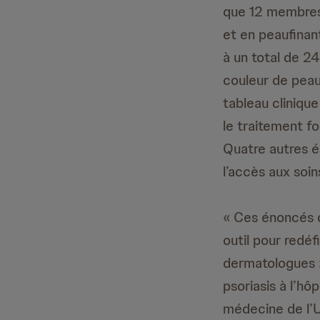
que 12 membres 
et en peaufinan
à un total de 24
couleur de peau
tableau clinique
le traitement fo
Quatre autres é
l’accès aux soi
« Ces énoncés d
outil pour redé
dermatologues »
psoriasis à l’h
médecine de l’U