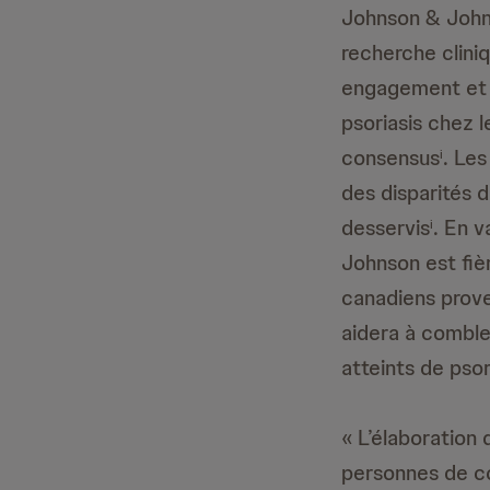
Johnson & Johns
recherche cliniq
engagement et l
psoriasis chez l
consensus
. Le
i
des disparités d
desservis
. En v
i
Johnson est fiè
canadiens prove
aidera à comble
atteints de psor
« L’élaboration
personnes de co