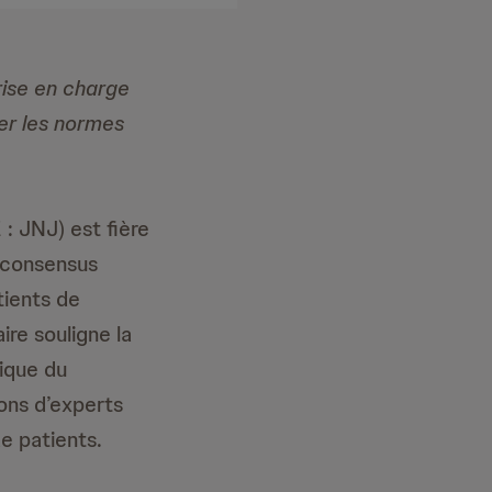
rise en charge
ner les normes
 JNJ) est fière
e consensus
tients de
re souligne la
nique du
ons d’experts
e patients.