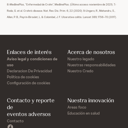
8.-MedlinePlus, “Enfermedad de Crohn”, MedlinePlus. (Último acceso: noviembre de 2021). 7.-
Roda, G. et al. Crohn’s disease. Nat. Rev. Dis. Prim. 6, 22 (2020). 9.-Ungaro, R., Mehandru, S.,
Allen, P. B., Peyrin-Biroulet, L. & Colombel, J. F. Ulcerative colitis. Lancet 389, 1756–70 (2017).
Enlaces de interés
Acerca de nosotros
Aviso legal y condiciones de
Nuestro legado
uso
Nuestras responsabilidades
Declaracion De Privacidad
Nuestro Credo
Política de cookies
Configuración de cookies
Contacto y reporte
Nuestra innovación
de
Areas foco
eventos adversos
Educación en salud
Contacto
facebook