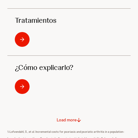
Tratamientos
¿Cómo explicarlo?
Load more
1.-Lofvendahl, S., et al. Incremental costs for psoriasis and psoriatic arthritis in a population-