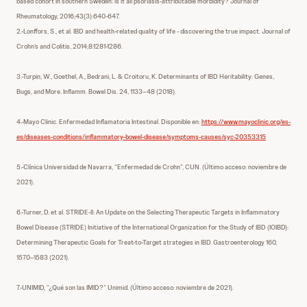
based cohort in southern Sweden: is it all psoriasis-attributable morbidity? Journal of
Rheumatology, 2016;43(3):640-647.
2.-Lonffors, S., et al. IBD and health-related quality of life - discovering the true impact. Journal of
Crohn’s and Colitis, 2014;8:1281-1286.
3.-Turpin, W., Goethel, A., Bedrani, L. & Croitoru, K. Determinants of IBD Heritability: Genes,
Bugs, and More. Inflamm. Bowel Dis. 24, 1133–48 (2018).
4.-Mayo Clinic. Enfermedad Inflamatoria Intestinal. Disponible en:
https://www.mayoclinic.org/es-
es/diseases-conditions/inflammatory-bowel-disease/symptoms-causes/syc-20353315
5.-Clínica Universidad de Navarra, “Enfermedad de Crohn”, CUN. (Último acceso: noviembre de
2021).
6.-Turner, D. et al. STRIDE-II: An Update on the Selecting Therapeutic Targets in Inflammatory
Bowel Disease (STRIDE) Initiative of the International Organization for the Study of IBD (IOIBD):
Determining Therapeutic Goals for Treat-to-Target strategies in IBD. Gastroenterology 160,
1570–1583 (2021).
7.-UNIMID, “¿Qué son las IMID?” Unimid. (Último acceso: noviembre de 2021).