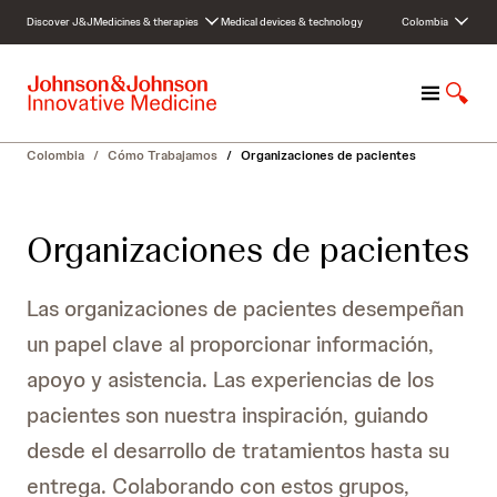
S
Discover J&J
Medicines & therapies
Medical devices & technology
Colombia
k
i
p
M
S
t
e
h
o
n
o
c
Colombia
/
Cómo Trabajamos
/
Organizaciones de pacientes
u
w
o
S
n
e
t
Organizaciones de pacientes
a
e
r
n
c
t
Las organizaciones de pacientes desempeñan
h
un papel clave al proporcionar información,
apoyo y asistencia. Las experiencias de los
pacientes son nuestra inspiración, guiando
desde el desarrollo de tratamientos hasta su
entrega. Colaborando con estos grupos,