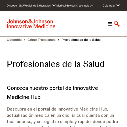
S
Discover J&J
Medicines & therapies
Medical devices & technology
Colombia
k
i
p
M
S
t
e
h
o
n
o
c
Colombia
/
Cómo Trabajamos
/
Profesionales de la Salud
u
w
o
S
n
e
t
Profesionales de la Salud
a
e
r
n
c
t
h
Conozca nuestro portal de Innovative
Medicine Hub
Descubra en el portal de Innovative Medicine Hub,
actualización médica en un clic. El cual cuenta con un
fácil acceso, y un registro simple y rápido, donde podrá