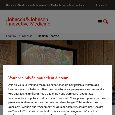
S
Discover J&J
Medicines & therapies
Medical devices & technology
France
k
i
p
M
S
t
e
h
o
n
o
c
France
/
Médias
/
Hack’in Pharma
u
w
o
S
n
e
t
a
e
r
n
c
t
h
Votre vie privée nous tient à cœur
Afin de vous fournir une meilleure expérience de navigation sur notre site
internet nous souhaitons utiliser des cookies nous permettant de comprendre
vos attentes, d'améliorer notre site et de vous permettre l'accès aux
fonctionnalités et publicités des réseaux sociaux. Vous pouvez paramétrer vos
préférences directement sur ce menu ou dans l'onglet ""Paramètres des
cookies"". Cliquez sur ""Accepter"" si vous accepter l'intégralité des Cookies
ou ""Rejeter"" si vous ne souhaitez poursuivre la navigation qu'avec les