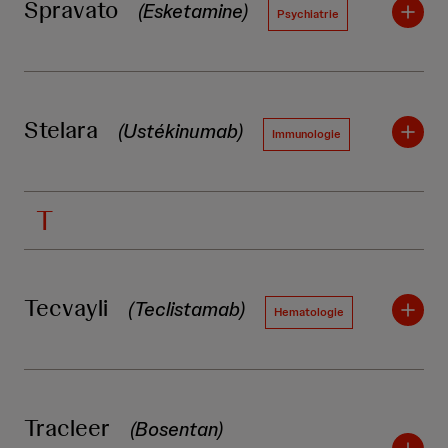
Spravato
(Esketamine)
Psychiatrie
Stelara
(Ustékinumab)
Immunologie
T
Tecvayli
(Teclistamab)
Hematologie
Tracleer
(Bosentan)