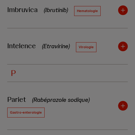
Imbruvica
(Ibrutinib)
Hematologie
Intelence
(Etravirine)
Virologie
P
Pariet
(Rabéprazole sodique)
Gastro-enterologie