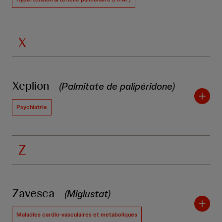
X
Xeplion
(Palmitate de palipéridone)
Psychiatrie
Z
Zavesca
(Miglustat)
Maladies cardio-vasculaires et metaboliques