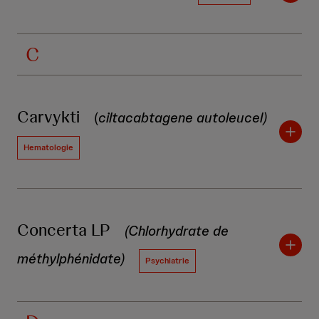
C
Carvykti
(
ciltacabtagene autoleucel)
Hematologie
Concerta LP
(Chlorhydrate de
méthylphénidate)
Psychiatrie