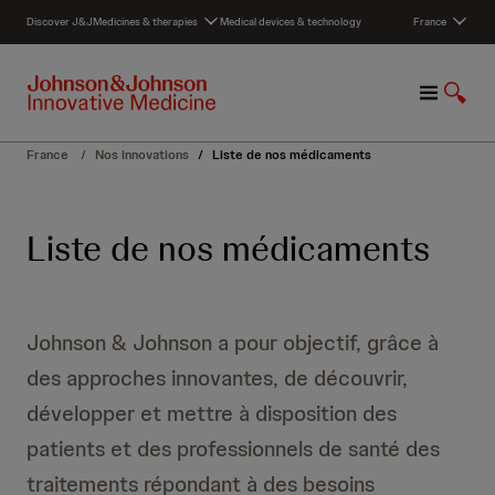
S
Discover J&J
Medicines & therapies
Medical devices & technology
France
k
i
p
M
S
t
e
h
o
n
o
c
France
/
Nos innovations
/
Liste de nos médicaments
u
w
o
S
n
e
t
Liste de nos médicaments
a
e
r
n
c
t
h
Johnson & Johnson a pour objectif, grâce à
des approches innovantes, de découvrir,
développer et mettre à disposition des
patients et des professionnels de santé des
traitements répondant à des besoins