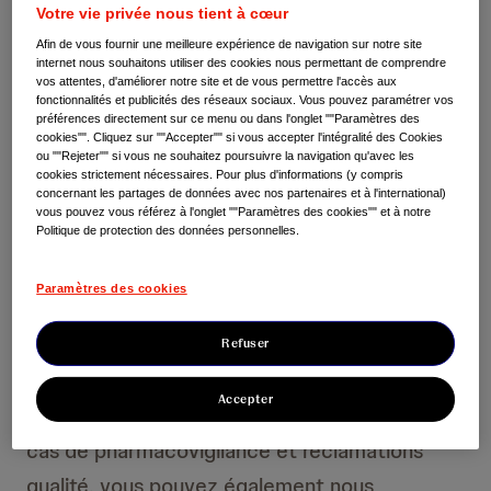
Votre vie privée nous tient à cœur
Pour toute question relative à nos
Afin de vous fournir une meilleure expérience de navigation sur notre site
médicaments, veuillez nous contacter aux
internet nous souhaitons utiliser des cookies nous permettant de comprendre
vos attentes, d'améliorer notre site et de vous permettre l'accès aux
numéros suivants :
fonctionnalités et publicités des réseaux sociaux. Vous pouvez paramétrer vos
préférences directement sur ce menu ou dans l'onglet ""Paramètres des
cookies"". Cliquez sur ""Accepter"" si vous accepter l'intégralité des Cookies
ou ""Rejeter"" si vous ne souhaitez poursuivre la navigation qu'avec les
cookies strictement nécessaires. Pour plus d'informations (y compris
concernant les partages de données avec nos partenaires et à l'international)
Janssen-Cilag (société du groupe Johnson & Johnson)
vous pouvez vous référez à l'onglet ""Paramètres des cookies"" et à notre
Information médicale, Pharmacovigilance, Réclamations
Politique de protection des données personnelles.
Qualité, Informations logistiques et commerciales,
Approvisionnements d’urgence
Paramètres des cookies
0 800 25 50 75 (Service et appel gratuits)
Depuis les DROM COM et l’étranger : +33 (0)1 55 00 40 03
Accessible 24h/24 et 7j/7 pour les appels urgents
Refuser
Accepter
Pour les demandes d’information médicale,
cas de pharmacovigilance et réclamations
qualité, vous pouvez également nous