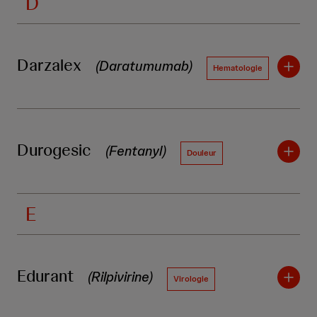
D
Darzalex
(Daratumumab)
Hematologie
Durogesic
(Fentanyl)
Douleur
E
Edurant
(Rilpivirine)
Virologie