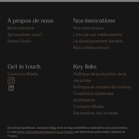
A propos de nous
Nos innovations
Notre histoire
Nos innovations
Qui sommes nous?
Liste de nos médicaments
Notre Credo
Le développement durable
Nos collaborateurs
Get in touch
Key links
Contacts Media
Politique de protection de la
instagram
vie privée
linkedin
Politique en matière de cookies
Conditions Générales
d’utilisation
Contacts Media
Paramètres des cookies
Ce site est publié par Janssen-Cilag, dont la responsabilité se restreint à son seul contenu.
Le site
https://innovativemedicine.jnj.com/france/
est destiné aux personnes résidant en
France.