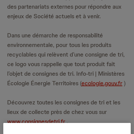
des partenariats externes pour répondre aux
enjeux de Société actuels et à venir.
Dans une démarche de responsabilité
environnementale, pour tous les produits
recyclables qui relèvent d’une consigne de tri,
ce logo vous rappelle que tout produit fait
l’objet de consignes de tri. Info-tri | Ministères
Écologie Énergie Territoires (
ecologie.gouv.fr
)
Découvrez toutes les consignes de tri et les
lieux de collecte près de chez vous sur
www.consignesdetri.fr
.