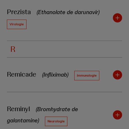
Prezista
(Ethanolate de darunavir)
Virologie
R
Remicade
(Infliximab)
Immunologie
Reminyl
(Bromhydrate de
galantamine)
Neurologie