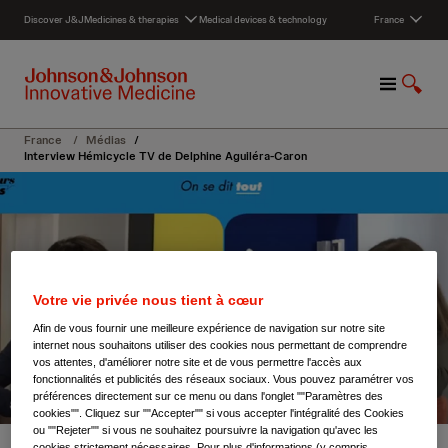
S
Discover J&J
Medicines & therapies
Medical devices & technology
France
k
i
p
M
S
t
e
h
o
n
o
c
France
/
Médias
/
u
w
o
Interview Hémicycle TV de Delphine Aguiléra-Caron
S
n
e
t
a
e
r
n
c
t
h
Votre vie privée nous tient à cœur
Afin de vous fournir une meilleure expérience de navigation sur notre site
internet nous souhaitons utiliser des cookies nous permettant de comprendre
vos attentes, d'améliorer notre site et de vous permettre l'accès aux
fonctionnalités et publicités des réseaux sociaux. Vous pouvez paramétrer vos
préférences directement sur ce menu ou dans l'onglet ""Paramètres des
cookies"". Cliquez sur ""Accepter"" si vous accepter l'intégralité des Cookies
ou ""Rejeter"" si vous ne souhaitez poursuivre la navigation qu'avec les
cookies strictement nécessaires. Pour plus d'informations (y compris