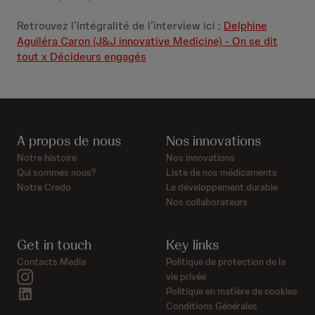
Retrouvez l’intégralité de l’interview ici :
Delphine
Aguiléra Caron (J&J innovative Medicine) - On se dit
tout x Décideurs engagés
A propos de nous
Nos innovations
Notre histoire
Nos innovations
Qui sommes nous?
Liste de nos médicaments
Notre Credo
Le développement durable
Nos collaborateurs
Get in touch
Key links
Contacts Media
Politique de protection de la
instagram
vie privée
linkedin
Politique en matière de cookies
Conditions Générales