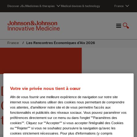
S
Discover J&J
Medicines & therapies
Medical devices & technology
France
k
i
p
M
S
t
e
h
o
n
o
c
France
/
Les Rencontres Économiques d’Aix 2026
u
w
o
S
n
e
t
a
e
r
n
c
t
h
Votre vie privée nous tient à cœur
Afin de vous fournir une meilleure expérience de navigation sur notre site
internet nous souhaitons utiliser des cookies nous permettant de comprendre
vos attentes, d'améliorer notre site et de vous permettre l'accès aux
fonctionnalités et publicités des réseaux sociaux. Vous pouvez paramétrer vos
préférences directement sur ce menu ou dans l'onglet ""Paramètres des
cookies"". Cliquez sur ""Accepter"" si vous accepter l'intégralité des Cookies
ou ""Rejeter"" si vous ne souhaitez poursuivre la navigation qu'avec les
cookies strictement nécessaires. Pour plus d'informations (y compris