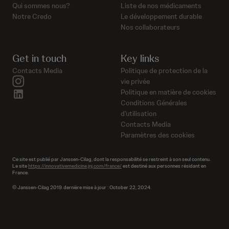
Qui sommes nous?
Liste de nos médicaments
Notre Credo
Le développement durable
Nos collaborateurs
Get in touch
Key links
Contacts Media
Politique de protection de la
instagram
vie privée
linkedin
Politique en matière de cookies
Conditions Générales
d’utilisation
Contacts Media
Paramètres des cookies
Ce site est publié par Janssen-Cilag, dont la responsabilité se restreint à son seul contenu.
Le site
https://innovativemedicine.jnj.com/france/
est destiné aux personnes résidant en
France.
© Janssen-Cilag 2019. dernière mise à jour : October 22, 2024.