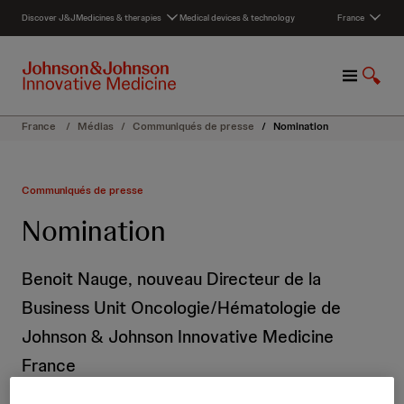
S
Discover J&J
Medicines & therapies
Medical devices & technology
France
k
i
p
M
S
t
e
h
o
n
o
c
France
/
Médias
/
Communiqués de presse
/
Nomination
u
w
o
S
n
e
t
Communiqués de presse
a
e
r
n
Nomination
c
t
h
Benoit Nauge, nouveau Directeur de la
Business Unit Oncologie/Hématologie de
Johnson & Johnson Innovative Medicine
France