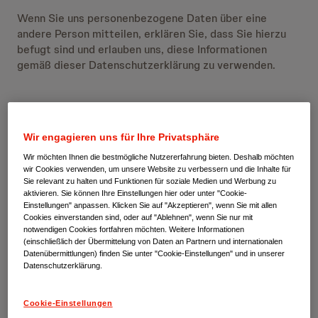
Wenn Sie uns personenbezogene Daten über eine
andere Person mitteilen, erklären Sie, dass Sie hierzu
befugt sind und erlauben uns, diese Informationen
gemäß dieser Datenschutzerklärung zu verwenden.
SENSIBLE INFORMATIONEN
Wir engagieren uns für Ihre Privatsphäre
Außer wenn wir Sie ausdrücklich darum ersuchen oder
Wir möchten Ihnen die bestmögliche Nutzererfahrung bieten. Deshalb möchten
dazu auffordern, bitten wir Sie normalerweise nicht, uns
wir Cookies verwenden, um unsere Website zu verbessern und die Inhalte für
sensible personenbezogene Daten (z. B.
Sie relevant zu halten und Funktionen für soziale Medien und Werbung zu
Sozialversicherungsnummern, Daten zu rassischer bzw.
aktivieren. Sie können Ihre Einstellungen hier oder unter "Cookie-
ethnischer Herkunft, zu politischen Überzeugungen, zu
Einstellungen" anpassen. Klicken Sie auf "Akzeptieren", wenn Sie mit allen
Cookies einverstanden sind, oder auf "Ablehnen", wenn Sie nur mit
religiösen oder philosophischen Überzeugungen, zur
notwendigen Cookies fortfahren möchten. Weitere Informationen
Gesundheit, zum Sexualleben oder zur sexuellen
(einschließlich der Übermittelung von Daten an Partnern und internationalen
Orientierung, zur kriminellen Vergangenheit oder zur
Datenübermittlungen) finden Sie unter "Cookie-Einstellungen" und in unserer
Datenschutzerklärung.
Mitgliedschaft bei Gewerkschaften oder zu
biometrischen bzw. genetischen Daten) zuzusenden und
nicht mithilfe des Services oder auf andere Weise an
Cookie-Einstellungen
uns weiterzugeben.