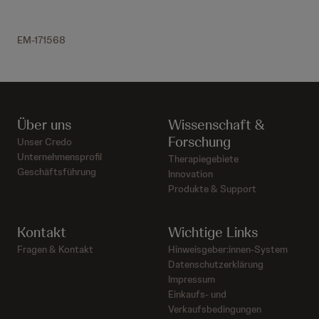
EM-171568
Über uns
Wissenschaft &
Forschung
Unser Credo
Unternehmensprofil
Therapiegebiete
Geschäftsführung
Innovation
Produkte & Support
Kontakt
Wichtige Links
Fragen & Kontakt
Hinweisgeber:innen-System
Datenschutzerklärung
Impressum
Einkaufs- und
Verkaufsbedingungen