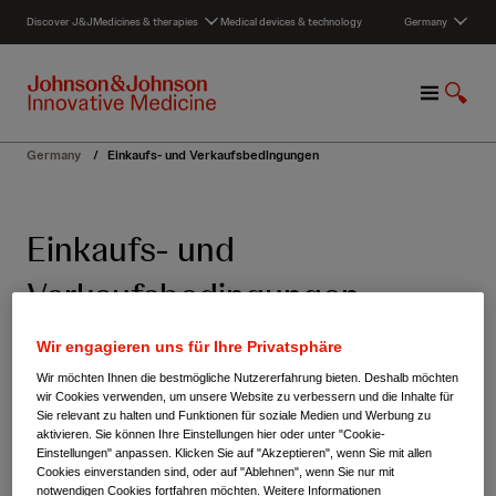
S
Discover J&J
Medicines & therapies
Medical devices & technology
Germany
k
i
p
M
S
t
e
h
o
n
o
c
Germany
/
Einkaufs- und Verkaufsbedingungen
u
w
o
S
n
e
t
Einkaufs- und
a
e
r
n
Verkaufsbedingungen
c
t
h
Wir engagieren uns für Ihre Privatsphäre
Einkaufsbedingungen
Wir möchten Ihnen die bestmögliche Nutzererfahrung bieten. Deshalb möchten
wir Cookies verwenden, um unsere Website zu verbessern und die Inhalte für
Sie relevant zu halten und Funktionen für soziale Medien und Werbung zu
aktivieren. Sie können Ihre Einstellungen hier oder unter "Cookie-
Einstellungen" anpassen. Klicken Sie auf "Akzeptieren", wenn Sie mit allen
Unsere Allgemeinen
Cookies einverstanden sind, oder auf "Ablehnen", wenn Sie nur mit
notwendigen Cookies fortfahren möchten. Weitere Informationen