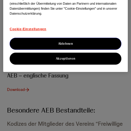
Einkaufsbedingungen (AEB) für
(einschließlich der Übermittelung von Daten an Partnern und internationalen
Lieferant:innen und
Datenübermittlungen) finden Sie unter "Cookie-Einstellungen" und in unserer
Datenschutzerklärung.
Geschäftspartner:innen:
Cookie-Einstellungen
AEB – deutsche Fassung
Ablehnen
Download
Akzeptieren
AEB – englische Fassung
Download
Besondere AEB Bestandteile:
Kodizes der Mitglieder des Vereins “Freiwillige