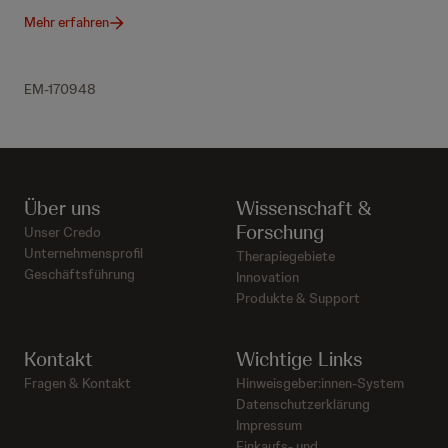
Mehr erfahren
EM-170948
Über uns
Wissenschaft &
Forschung
Unser Credo
Unternehmensprofil
Therapiegebiete
Geschäftsführung
Innovation
Produkte & Support
Kontakt
Wichtige Links
Fragen & Kontakt
Hinweisgeber:innen-System
Datenschutzerklärung
Impressum
Einkaufs- und