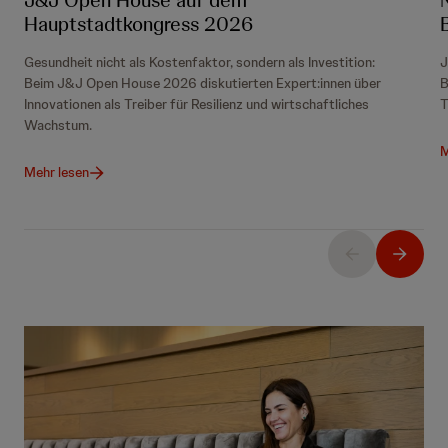
J&J Open House auf dem
Hauptstadtkongress 2026
Gesundheit nicht als Kostenfaktor, sondern als Investition:
J
Beim J&J Open House 2026 diskutierten Expert:innen über
B
Innovationen als Treiber für Resilienz und wirtschaftliches
T
Wachstum.
M
Mehr lesen