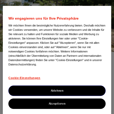
Wir engagieren uns für Ihre Privatsphäre
Wir möchten Ihnen die bestmögliche Nutzererfahrung bieten. Deshalb möchten
wir Cookies verwenden, um unsere Website zu verbessern und die Inhalte für
Sie relevant zu halten und Funktionen für soziale Medien und Werbung zu
aktivieren. Sie können Ihre Einstellungen hier oder unter "Cookie-
Einstellungen" anpassen. Klicken Sie auf "Akzeptieren", wenn Sie mit allen
Cookies einverstanden sind, oder auf "Ablehnen", wenn Sie nur mit
notwendigen Cookies fortfahren möchten. Weitere Informationen
(einschließlich der Übermittelung von Daten an Partnern und internationalen
Datenübermittlungen) finden Sie unter "Cookie-Einstellungen" und in unserer
Newsroom
Datenschutzerklärung.
Herzlich willkommen in unserem Newsroom. Hier finden
Cookie-Einstellungen
Sie Neuigkeiten und weitere Informationen rund um J&J
Innovative Medicine sowie die Kontaktmöglichkeit zu
unserem Presseteam.
Ablehnen
Akzeptieren