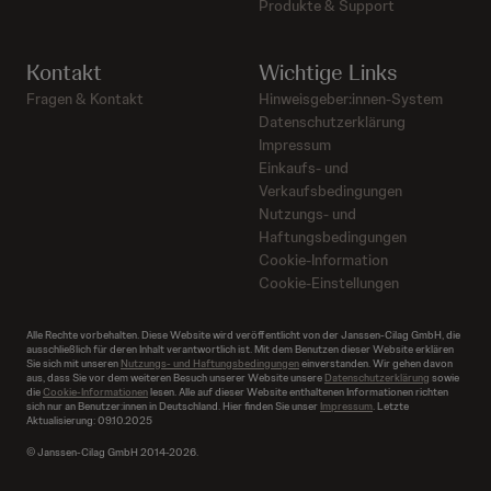
Produkte & Support
Kontakt
Wichtige Links
Fragen & Kontakt
Hinweisgeber:innen-System
Datenschutzerklärung
Impressum
Einkaufs- und
Verkaufsbedingungen
Nutzungs- und
Haftungsbedingungen
Cookie-Information
Cookie-Einstellungen
Alle Rechte vorbehalten. Diese Website wird veröffentlicht von der Janssen-Cilag GmbH, die
ausschließlich für deren Inhalt verantwortlich ist. Mit dem Benutzen dieser Website erklären
Sie sich mit unseren
Nutzungs- und Haftungsbedingungen
einverstanden. Wir gehen davon
aus, dass Sie vor dem weiteren Besuch unserer Website unsere
Datenschutzerklärung
sowie
die
Cookie-Informationen
lesen. Alle auf dieser Website enthaltenen Informationen richten
sich nur an Benutzer:innen in Deutschland. Hier finden Sie unser
Impressum
. Letzte
Aktualisierung: 09.10.2025
© Janssen-Cilag GmbH 2014-2026.