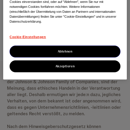
Cookies einverstanden sind, oder auf "Ablehnen", wenn Sie nur mit
notwendigen Cookies fortfahren möchten. Weitere Informationen
Customer Service
(einschließlich der Übermittelung von Daten an Partnern und internationalen
Datenübermittlungen) finden Sie unter "Cookie-Einstellungen" und in unserer
Hinweisgeber:innen-System
Datenschutzerklärung.
Cookie-Einstellungen
Ablehnen
Akzeptieren
Wir bei Johnson & Johnson Innovative Medicine, Teil
der Johnson & Johnson Family of Companies, sind der
Meinung, dass ethisches Handeln in der Verantwortung
aller liegt. Deshalb ermutigen wir jede:n dazu, jegliches
Verhalten, von dem bekannt ist oder angenommen wird,
dass es gegen Unternehmensrichtlinien, -leitlinien oder
geltendes Recht verstößt, zu melden.
Nach dem Hinweisgeberschutzgesetz können