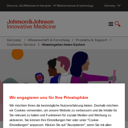
S
Discover J&J
Medicines & therapies
Medical devices & technology
Germany
k
i
p
M
S
t
e
h
o
n
o
c
Germany
/
Wissenschaft & Forschung
/
Produkte & Support
/
u
w
o
Customer Service
/
Hinweisgeber:innen-System
S
n
e
t
a
e
r
n
c
t
h
Wir engagieren uns für Ihre Privatsphäre
Wir möchten Ihnen die bestmögliche Nutzererfahrung bieten. Deshalb möchten
wir Cookies verwenden, um unsere Website zu verbessern und die Inhalte für
Sie relevant zu halten und Funktionen für soziale Medien und Werbung zu
aktivieren. Sie können Ihre Einstellungen hier oder unter "Cookie-
Einstellungen" anpassen. Klicken Sie auf "Akzeptieren", wenn Sie mit allen