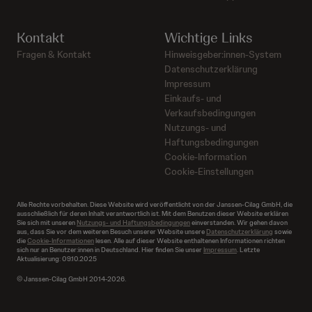
Kontakt
Wichtige Links
Fragen & Kontakt
Hinweisgeber:innen-System
Datenschutzerklärung
Impressum
Einkaufs- und
Verkaufsbedingungen
Nutzungs- und
Haftungsbedingungen
Cookie-Information
Cookie-Einstellungen
Alle Rechte vorbehalten. Diese Website wird veröffentlicht von der Janssen-Cilag GmbH, die
ausschließlich für deren Inhalt verantwortlich ist. Mit dem Benutzen dieser Website erklären
Sie sich mit unseren
Nutzungs- und Haftungsbedingungen
einverstanden. Wir gehen davon
aus, dass Sie vor dem weiteren Besuch unserer Website unsere
Datenschutzerklärung
sowie
die
Cookie-Informationen
lesen. Alle auf dieser Website enthaltenen Informationen richten
sich nur an Benutzer:innen in Deutschland. Hier finden Sie unser
Impressum
. Letzte
Aktualisierung: 09.10.2025
© Janssen-Cilag GmbH 2014-2026.