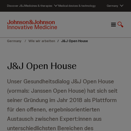
S
Discover J&J
Medicines & therapies
Medical devices & technology
Germany
k
i
p
M
S
t
e
h
o
n
o
c
Germany
/
Wie wir arbeiten
/
J&J Open House
u
w
o
S
n
e
t
J&J Open House
a
e
r
n
c
t
Unser Gesundheitsdialog J&J Open House
h
(vormals: Janssen Open House) hat sich seit
seiner Gründung im Jahr 2018 als Plattform
für den offenen, ergebnisorientierten
Austausch zwischen Expert:innen aus
unterschiedlichsten Bereichen des