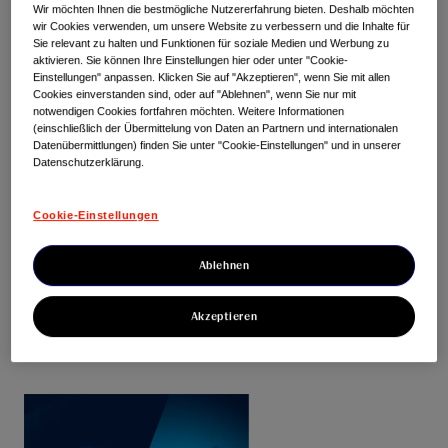
Positionspapiere
Wir möchten Ihnen die bestmögliche Nutzererfahrung bieten. Deshalb möchten
wir Cookies verwenden, um unsere Website zu verbessern und die Inhalte für
Sie relevant zu halten und Funktionen für soziale Medien und Werbung zu
aktivieren. Sie können Ihre Einstellungen hier oder unter "Cookie-
In unseren Whitepapern fassen wir die
Einstellungen" anpassen. Klicken Sie auf "Akzeptieren", wenn Sie mit allen
Cookies einverstanden sind, oder auf "Ablehnen", wenn Sie nur mit
Ergebnisse und offenen Fragen der jeweiligen
notwendigen Cookies fortfahren möchten. Weitere Informationen
(einschließlich der Übermittelung von Daten an Partnern und internationalen
vorangegangenen Arbeitssessions zusammen.
Datenübermittlungen) finden Sie unter "Cookie-Einstellungen" und in unserer
Datenschutzerklärung.
Sie dienen als Impuls und
Diskussionsgrundlage für die öffentliche
Cookie-Einstellungen
Debatte. Hier finden Sie die aktuellen
Veröffentlichungen zum kostenlosen
Ablehnen
Download. Wir wünschen eine inspirierende
Akzeptieren
Lektüre und freuen uns über Feedback!