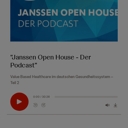
“Janssen Open House - Der
Podcast”
Value Based Healthcare im deutschen Gesundheitssystem –
Teil 2
0:00 / 30:26
10
10
R
F
e
o
w
r
i
w