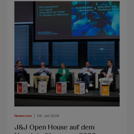
y
h
:
Newsroom
08. Juli 2026
J&J Open House auf dem