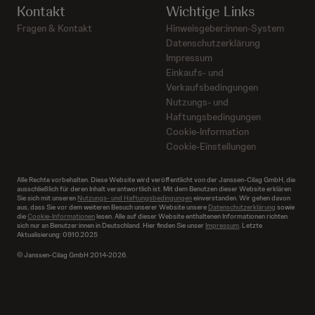
Kontakt
Wichtige Links
Fragen & Kontakt
Hinweisgeber:innen-System
Datenschutzerklärung
Impressum
Einkaufs- und
Verkaufsbedingungen
Nutzungs- und
Haftungsbedingungen
Cookie-Information
Cookie-Einstellungen
Alle Rechte vorbehalten. Diese Website wird veröffentlicht von der Janssen-Cilag GmbH, die
ausschließlich für deren Inhalt verantwortlich ist. Mit dem Benutzen dieser Website erklären
Sie sich mit unseren
Nutzungs- und Haftungsbedingungen
einverstanden. Wir gehen davon
aus, dass Sie vor dem weiteren Besuch unserer Website unsere
Datenschutzerklärung
sowie
die
Cookie-Informationen
lesen. Alle auf dieser Website enthaltenen Informationen richten
sich nur an Benutzer:innen in Deutschland. Hier finden Sie unser
Impressum
. Letzte
Aktualisierung: 09.10.2025
© Janssen-Cilag GmbH 2014-2026.