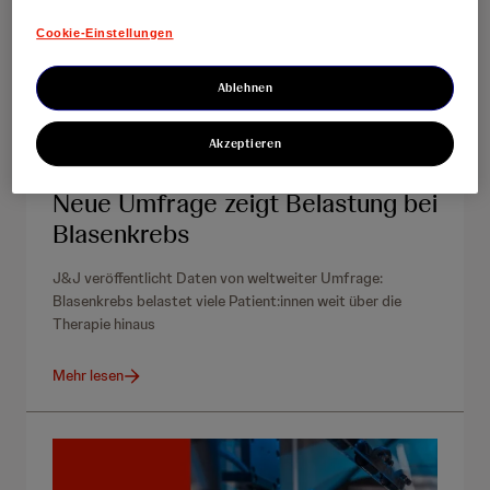
Cookie-Einstellungen
Ablehnen
Akzeptieren
Newsroom
28. Mai 2026
Neue Umfrage zeigt Belastung bei
Blasenkrebs
J&J veröffentlicht Daten von weltweiter Umfrage:
Blasenkrebs belastet viele Patient:innen weit über die
Therapie hinaus
Mehr lesen