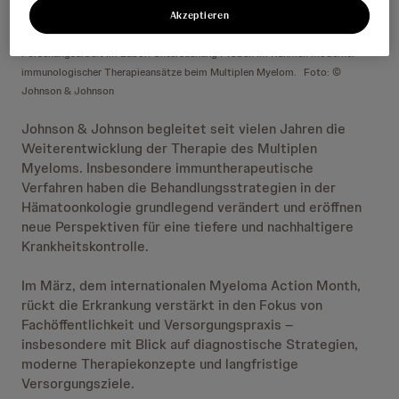
Akzeptieren
Forschungsarbeit im Labor: Untersuchung Proben im Rahmen moderner
immunologischer Therapieansätze beim Multiplen Myelom.
Foto: ©
Johnson & Johnson
Johnson & Johnson begleitet seit vielen Jahren die
Weiterentwicklung der Therapie des Multiplen
Myeloms. Insbesondere immuntherapeutische
Verfahren haben die Behandlungsstrategien in der
Hämatoonkologie grundlegend verändert und eröffnen
neue Perspektiven für eine tiefere und nachhaltigere
Krankheitskontrolle.
Im März, dem internationalen Myeloma Action Month,
rückt die Erkrankung verstärkt in den Fokus von
Fachöffentlichkeit und Versorgungspraxis –
insbesondere mit Blick auf diagnostische Strategien,
moderne Therapiekonzepte und langfristige
Versorgungsziele.