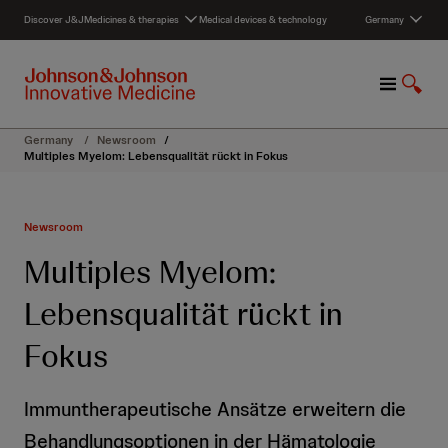
S
Discover J&J
Medicines & therapies
Medical devices & technology
Germany
k
i
p
M
S
t
e
h
o
n
o
c
Germany
/
Newsroom
/
u
w
o
Multiples Myelom: Lebensqualität rückt in Fokus
S
n
e
t
a
e
Newsroom
r
n
c
t
Multiples Myelom:
h
Lebensqualität rückt in
Fokus
Immuntherapeutische Ansätze erweitern die
Behandlungsoptionen in der Hämatologie