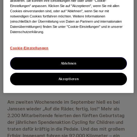
aktivieren. Sie können Ihre Einstellungen hier oder unter "Cookie-
Einstellungen" anpassen. Klicken Sie auf "Akzeptieren", wenn Sie mit allen
Cookies einverstanden sind, oder auf "Ablehnen", wenn Sie nur mit
notwendigen Cookies fortfahren möchten. Weitere Informationen
(einschließlich der Übermittelung von Daten an Partnern und internationalen
Datenübermittlungen) finden Sie unter "Cookie-Einstellungen" und in unserer
Datenschutzerklärung.
Cookie-Einstellungen
Ablehnen
Akzeptieren
Am zweiten Wochenende im September hieß es bei
Janssen wieder „Auf die Räder, fertig, los!“ Mehr als
2.200 Mitarbeitende feierten den fünften Geburtstag
der jährlichen Spendenaktion Cycling for Children und
traten dafür kräftig in die Pedale. Und das mit großem
Erfolg: Insgesamt fuhren sie 92.000 Kilometer – ein