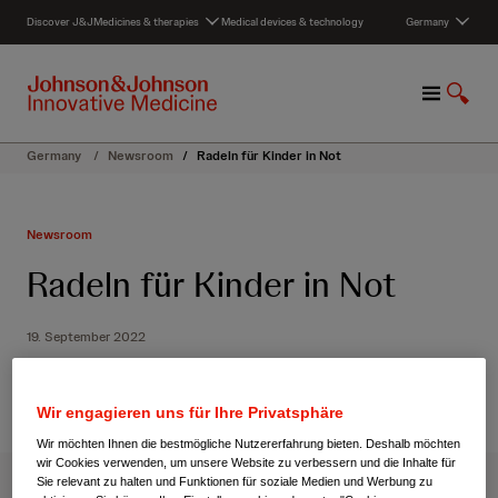
S
Discover J&J
Medicines & therapies
Medical devices & technology
Germany
k
i
p
M
S
t
e
h
o
n
o
c
Germany
/
Newsroom
/
Radeln für Kinder in Not
u
w
o
S
n
e
t
Newsroom
a
e
r
n
Radeln für Kinder in Not
c
t
h
19. September 2022
Wir engagieren uns für Ihre Privatsphäre
Wir möchten Ihnen die bestmögliche Nutzererfahrung bieten. Deshalb möchten
wir Cookies verwenden, um unsere Website zu verbessern und die Inhalte für
Sie relevant zu halten und Funktionen für soziale Medien und Werbung zu