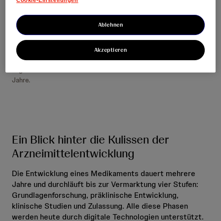
Cookie-Einstellungen
präzise behandelt werden. Zwischen 2005 und 2024 kamen
in Deutschland
rund 650 Medikamente
mit neuen Wirkstoffen
Ablehnen
auf den Markt (ohne Biosimilars). Die Chancen für die
Entwicklung innovativer medizinischer Lösungen,
beispielsweise in der Krebsforschung, sind heute größer denn
Akzeptieren
je. Der Aufwand bleibt hoch: Vom Molekül bis zum
zugelassenen Medikament dauert es im Schnitt bis zu 14
Jahre.
Ein Blick hinter die Kulissen der
Arzneimittelentwicklung
Die Entwicklung eines Medikaments dauert mehrere
Jahre und durchläuft bis zur Vermarktung vier Stufen:
Grundlagenforschung, präklinische Entwicklung,
klinische Studien und Zulassung. Alle diese Phasen
werden heute durch digitale Technologien unterstützt.