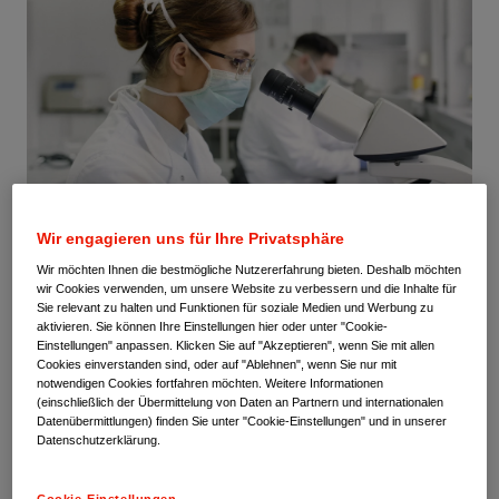
Eine Wissenschaftlerin schaut in ein Mikroskop.
Wir engagieren uns für Ihre Privatsphäre
Als forschendes Pharmaunternehmen entwickeln wir
Wir möchten Ihnen die bestmögliche Nutzererfahrung bieten. Deshalb möchten
zunehmend personalisierte und präzise wirkende Therapien,
wir Cookies verwenden, um unsere Website zu verbessern und die Inhalte für
die die Gesundheit und Lebensqualität von Patient:innen
Sie relevant zu halten und Funktionen für soziale Medien und Werbung zu
nachhaltig verbessern. Der Weg vom Molekül zum
aktivieren. Sie können Ihre Einstellungen hier oder unter "Cookie-
Einstellungen" anpassen. Klicken Sie auf "Akzeptieren", wenn Sie mit allen
zugelassenen Arzneimittel ist jedoch lang und für die
Cookies einverstanden sind, oder auf "Ablehnen", wenn Sie nur mit
forschenden Unternehmen mit einem hohen Investitionsrisiko
notwendigen Cookies fortfahren möchten. Weitere Informationen
verbunden.
(einschließlich der Übermittelung von Daten an Partnern und internationalen
Datenübermittlungen) finden Sie unter "Cookie-Einstellungen" und in unserer
Datenschutzerklärung.
Die Medizin hat in den vergangenen Jahrzehnten
bahnbrechende Fortschritte gemacht. Krankheiten können
heute immer früher erkannt und zunehmend personalisiert und