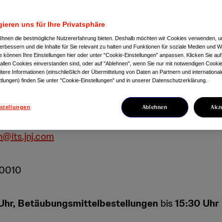
nnen
ieren uns für Ihre Privatsphäre
Ihnen die bestmögliche Nutzererfahrung bieten. Deshalb möchten wir Cookies verwenden, 
mationen rund um die Bestellabwicklung und Hilfe be
erbessern und die Inhalte für Sie relevant zu halten und Funktionen für soziale Medien und 
ie können Ihre Einstellungen hier oder unter "Cookie-Einstellungen" anpassen. Klicken Sie auf
 allen Cookies einverstanden sind, oder auf "Ablehnen", wenn Sie nur mit notwendigen Cookie
tere Informationen (einschließlich der Übermittelung von Daten an Partnern und internationa
spostfach@its.jnj.com
.
Persönlich
sind wir für Sie
mo
tlungen) finden Sie unter "Cookie-Einstellungen" und in unserer Datenschutzerklärung.
Ablehnen
Akz
stellungen
@its.jnj.com
0010
Uhr, Betäubungsmittelbestellungen
bis
15:30 Uhr