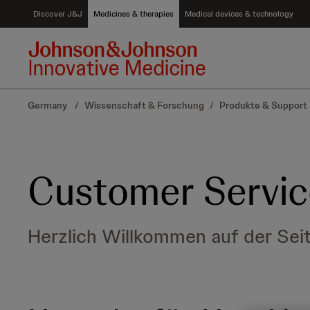
S
Discover J&J
Medicines & therapies
Medical devices & technology
k
i
p
t
o
c
Germany
/
Wissenschaft & Forschung
/
Produkte & Support
o
n
t
e
n
Customer Servic
t
Herzlich Willkommen auf der Sei