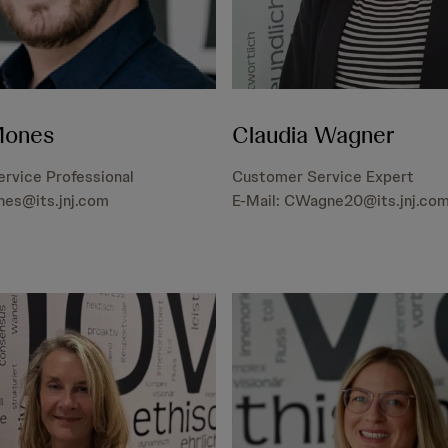
Mones
Claudia Wagner
rvice Professional
Customer Service Expert
nes@its.jnj.com
E-Mail: CWagne20@its.jnj.co