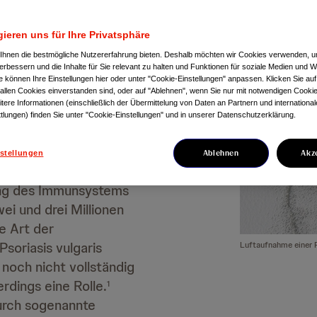
ieren uns für Ihre Privatsphäre
?
Ihnen die bestmögliche Nutzererfahrung bieten. Deshalb möchten wir Cookies verwenden, 
erbessern und die Inhalte für Sie relevant zu halten und Funktionen für soziale Medien und 
ie können Ihre Einstellungen hier oder unter "Cookie-Einstellungen" anpassen. Klicken Sie auf
 allen Cookies einverstanden sind, oder auf "Ablehnen", wenn Sie nur mit notwendigen Cookie
tere Informationen (einschließlich der Übermittelung von Daten an Partnern und internationa
tlungen) finden Sie unter "Cookie-Einstellungen" und in unserer Datenschutzerklärung.
dliche Hauterkrankung,
tsächlich an der Haut
Ablehnen
Akz
stellungen
e auch Psoriasis
ung des Immunsystems
ei und drei Millionen
e Art der
soriasis vulgaris
Luftaufnahme einer F
noch nicht vollständig
rdings eine Rolle.
1
urch sogenannte