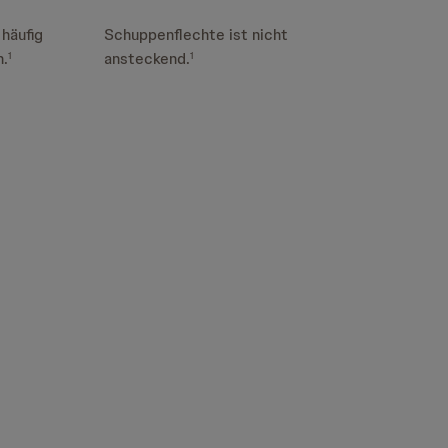
häufig
Schuppenflechte ist nicht
n.
ansteckend.
1
1