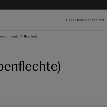
Über uns
Wissenschaft 
Immunologie
/
Psoriasis
penflechte)