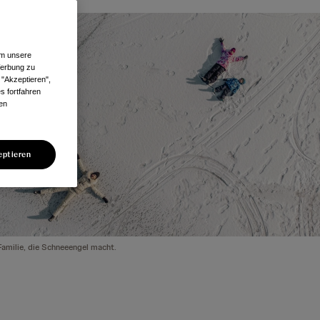
um unsere
Werbung zu
 "Akzeptieren",
s fortfahren
len
eptieren
amilie, die Schneeengel macht.