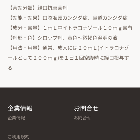
【薬効分類】経口抗真菌剤
【効能・効果】口腔咽頭カンジダ症、食道カンジダ症
【成分・含量】１ｍＬ中イトラコナゾール１０ｍｇ含有
【剤形・色】シロップ剤、黄色～微褐色澄明の液
【用法・用量】通常、成人には２０ｍＬ(イトラコナゾ
ールとして２００ｍｇ)を１日１回空腹時に経口投与す
る
企業情報
お問合せ
企業情報
お問合せ
ご利用規約