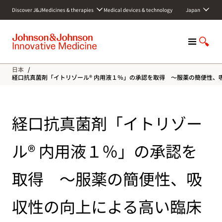
S
Discover J&J
Medicines & therapies
Medical devices & technology
Japan
k
i
p
M
S
t
e
h
o
n
o
c
日本
/
u
w
o
経口抗真菌剤「イトリゾール® 内用液１％」の承認を取得 ～服薬の簡便性
S
n
e
t
a
e
経口抗真菌剤「イトリゾー
r
n
c
t
h
ル® 内用液１％」の承認を
取得 ～服薬の簡便性、吸
収性の向上による高い臨床