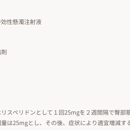
持効性懸濁注射液
病剤
リスペリドンとして１回25mgを２週間隔で臀部
量は25mgとし、その後、症状により適宜増減す