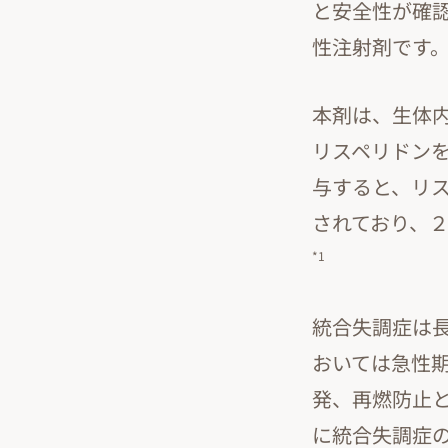
と安全性が確
性注射剤です
本剤は、生体
リスペリドン
与すると、リ
されており、
*1
統合失調症は
おいては急性
発、再燃防止と
に統合失調症