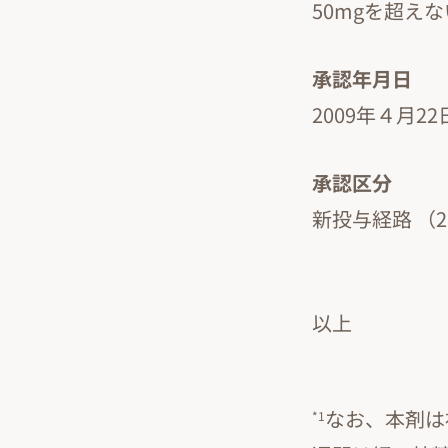
50mgを超え
承認年月日
2009年４月22
承認区分
新投与経路 （2
以上
なお、本剤は
*1