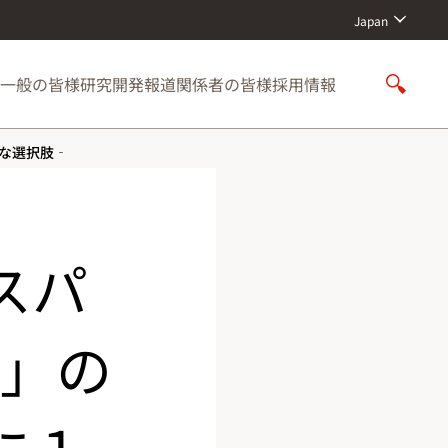
Japan
一般の皆様
研究開発
報道関係者の皆様
採用情報
S
h
o
な選択肢‐
w
S
e
a
r
スパ
c
h
用」の
に１