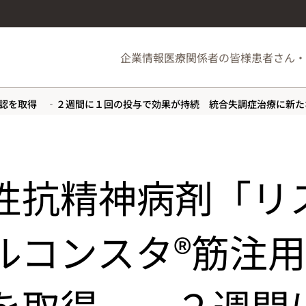
企業情報
医療関係者の皆様
患者さん・
承認を取得 ‐２週間に１回の投与で効果が持続 統合失調症治療に新た
性抗精神病剤「リ
ルコンスタ®筋注
を取得 ‐２週間