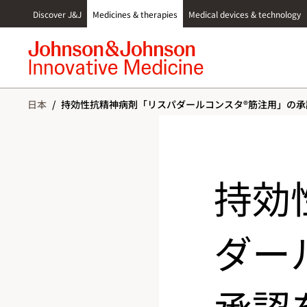
S
Discover J&J
Medicines & therapies
Medical devices & technology
k
i
p
t
o
c
日本
/
持効性抗精神病剤「リスパダールコンスタ®筋注用」の
o
n
t
e
n
持効
t
ダー
承認