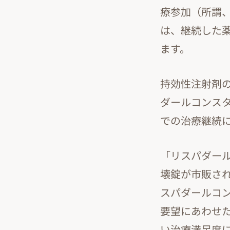
療参加（所謂
は、継続した
ます。
持効性注射剤
ダールコンス
での治療継続
「リスパダー
壊錠が市販さ
スパダールコ
要望にあわせ
い治療満足度