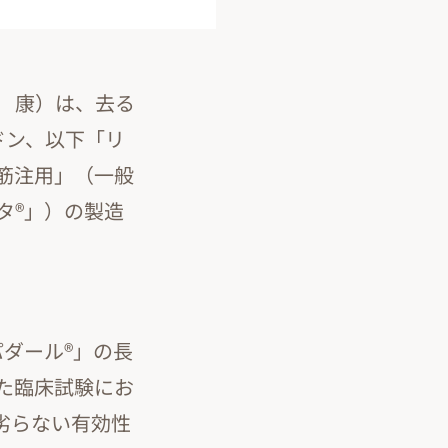
 康）は、去る
ドン、以下「リ
筋注用」（一般
タ®」）の製造
ダール®」の長
た臨床試験にお
劣らない有効性