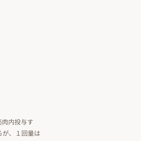
筋肉内投与す
るが、１回量は