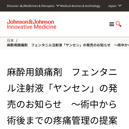
S
Discover J&J
Medicines & therapies
Medical devices & technology
Japan
k
i
p
M
S
t
e
h
o
n
o
c
日本
/
u
w
o
麻酔用鎮痛剤 フェンタニル注射液「ヤンセン」の発売のお知らせ ～術中か
S
n
e
t
a
e
麻酔用鎮痛剤 フェンタニ
r
n
c
t
h
ル注射液「ヤンセン」の発
売のお知らせ ～術中から
術後までの疼痛管理の提案