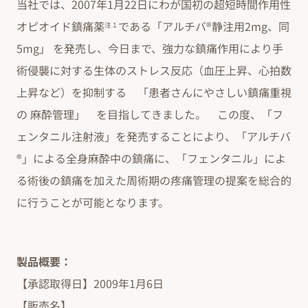
当社では、2007年1月22日にわが国初の超短時間作用性
オピオイド鎮痛薬
である「アルチバ®静注用2mg、同
注１
5mg」 を発売し、今日まで、強力な鎮痛作用により手
術侵襲に対する生体のストレス反応（血圧上昇、心拍数
上昇など）を抑制する 「患者さんにやさしい鎮痛重視
の 麻酔管理」 を目指してきました。 この度、「フ
ェンタニル注射液」を発売することにより、「アルチバ
®」による全身麻酔中の鎮痛に、「フェンタニル」によ
る術後の鎮痛を加えた周術期の疼痛管理の提案を総合的
に行うことが可能となります。
製品概要：
【承認取得日】2009年1月6日
【販売名】