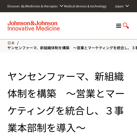
S
Discover J&J
Medicines & therapies
Medical devices & technology
Japan
k
i
p
M
S
t
e
h
o
n
o
c
日本
/
u
w
o
ヤンセンファーマ、新組織体制を構築 ～営業とマーケティングを統合し、３
S
n
e
t
a
e
ヤンセンファーマ、新組織
r
n
c
t
h
体制を構築 ～営業とマー
ケティングを統合し、３事
業本部制を導入～