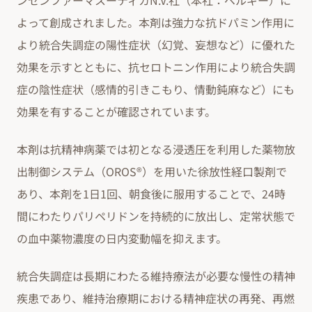
ンセンファーマスーティカN.V.社（本社：ベルギー）に
よって創成されました。本剤は強力な抗ドパミン作用に
より統合失調症の陽性症状（幻覚、妄想など）に優れた
効果を示すとともに、抗セロトニン作用により統合失調
症の陰性症状（感情的引きこもり、情動鈍麻など）にも
効果を有することが確認されています。
本剤は抗精神病薬では初となる浸透圧を利用した薬物放
出制御システム（OROS®）を用いた徐放性経口製剤で
あり、本剤を1日1回、朝食後に服用することで、24時
間にわたりパリペリドンを持続的に放出し、定常状態で
の血中薬物濃度の日内変動幅を抑えます。
統合失調症は長期にわたる維持療法が必要な慢性の精神
疾患であり、維持治療期における精神症状の再発、再燃