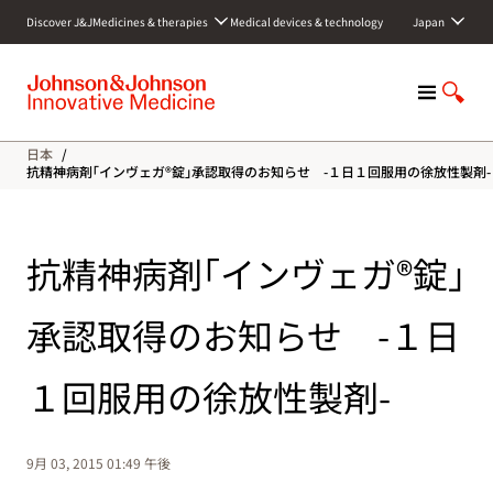
S
Discover J&J
Medicines & therapies
Medical devices & technology
Japan
k
i
p
M
S
t
e
h
o
n
o
c
日本
/
u
w
o
抗精神病剤｢インヴェガ®錠｣承認取得のお知らせ -１日１回服用の徐放性製剤-
S
n
e
t
a
e
抗精神病剤｢インヴェガ®錠｣
r
n
c
t
h
承認取得のお知らせ -１日
１回服用の徐放性製剤-
9月 03, 2015 01:49 午後