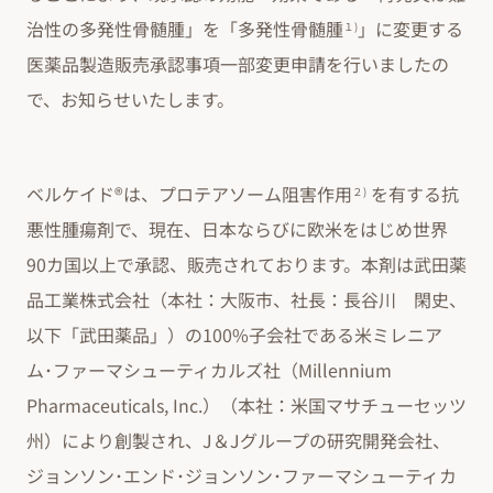
治性の多発性骨髄腫」を「多発性骨髄腫
」に変更する
１)
医薬品製造販売承認事項一部変更申請を行いましたの
で、お知らせいたします。
ベルケイド®は、プロテアソーム阻害作用
を有する抗
２)
悪性腫瘍剤で、現在、日本ならびに欧米をはじめ世界
90カ国以上で承認、販売されております。本剤は武田薬
品工業株式会社（本社：大阪市、社長：長谷川 閑史、
以下「武田薬品」）の100%子会社である米ミレニア
ム･ファーマシューティカルズ社（Millennium
Pharmaceuticals, Inc.）（本社：米国マサチューセッツ
州）により創製され、J＆Jグループの研究開発会社、
ジョンソン･エンド･ジョンソン･ファーマシューティカ