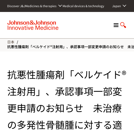
S
Discover J&J
Medicines & therapies
Medical devices & technology
Japan
k
i
p
M
S
t
e
h
o
n
o
c
日本
/
u
w
o
抗悪性腫瘍剤「ベルケイド®注射用」、承認事項一部変更申請のお知らせ 未
S
n
e
t
a
e
抗悪性腫瘍剤「ベルケイド®
r
n
c
t
h
注射用」、承認事項一部変
更申請のお知らせ 未治療
の多発性骨髄腫に対する適