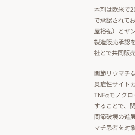
本剤は欧米で2
で承認されて
屋裕弘）とヤン
製造販売承認
社とで共同販
関節リウマチな
炎症性サイト
TNFαモノク
することで、
関節破壊の進
マチ患者を対