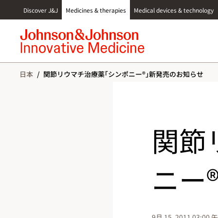
S
Discover J&J
Medicines & therapies
Medical devices & technology
k
i
p
t
o
c
日本
/
関節リウマチ治療薬｢シンポニー®｣新発売のお知らせ
o
n
t
e
n
関節
t
ニー
9月 15, 2011 03:00 