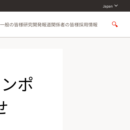
Japan
一般の皆様
研究開発
報道関係者の皆様
採用情報
S
h
o
w
S
e
a
r
シンポ
c
h
せ