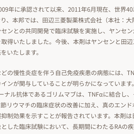
009年に承認されて以来、2011年6月現在、世界4
おり、本邦では、田辺三菱製薬株式会社（本社：大
センとの共同開発で臨床試験を実施し、ヤンセンが2
を取得いたしました。今後、本剤はヤンセンと田辺
売をいたします。
どの慢性炎症を伴う自己免疫疾患の病態には、TN
カインが関与していることが明らかになっています
ローナル抗体であるゴリムマブは、TNFαに結合し
関節リウマチの臨床症状の改善に加え、真のエンド
展抑制効果を示すことが報告されています。本剤は
象とした臨床試験において、長期間にわたるRAの