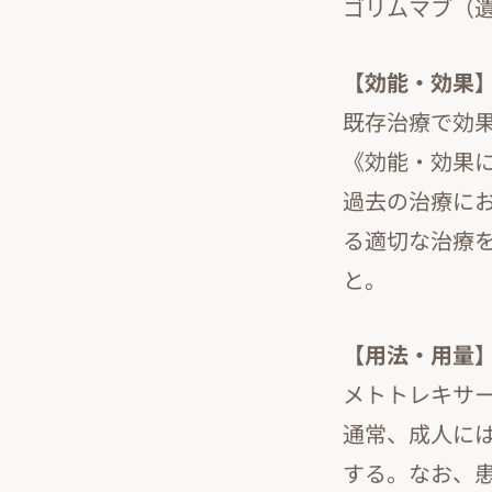
ゴリムマブ（
【効能・効果
既存治療で効
《効能・効果
過去の治療に
る適切な治療
と。
【用法・用量
メトトレキサ
通常、成人には
する。なお、患