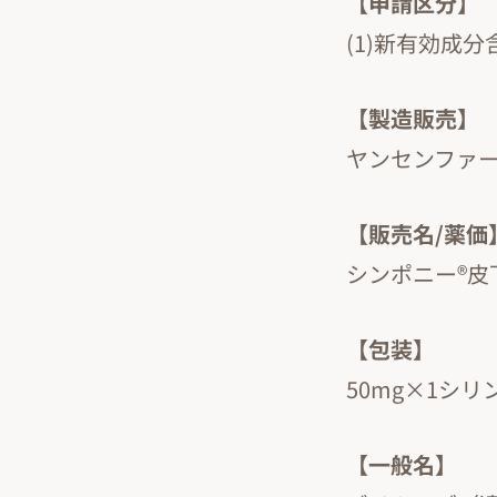
【申請区分】
(1)新有効成
【製造販売】
ヤンセンファ
【販売名/薬価
シンポニー®皮下注
【包装】
50mg×1シリ
【一般名】