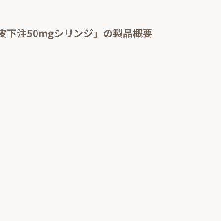
皮下注50mgシリンジ」の製品概要
】
】
日
日