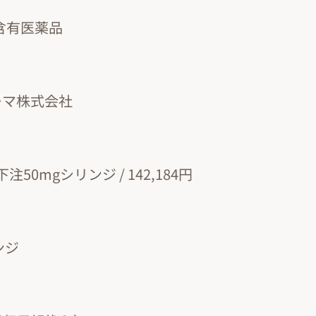
分含有医薬品
ーマ株式会社
】
50mgシリンジ / 142,184円
ンジ