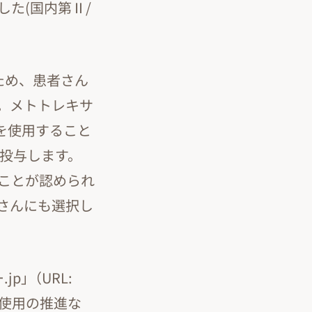
た(国内第Ⅱ/
ため、患者さん
。メトトレキサ
gを使用すること
下投与します。
ることが認められ
さんにも選択し
｣（URL:
使用の推進な