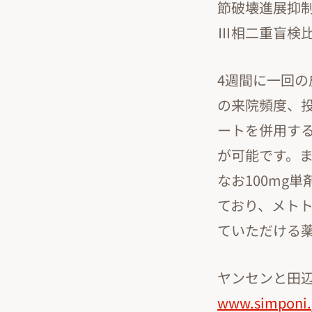
節破壊進展抑制
Ⅲ相二重盲検比
4週間に一回
の来院頻度、
ートを併用する
が可能です。ま
なお100mg
ており、メト
ていただける
ヤンセンと田辺
www.simponi.