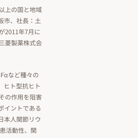
0以上の国と地域
阪市、社長：土
011年7月に
三菱製薬株式会
Fαなど種々の
。ヒト型抗ヒト
、その作用を阻害
ポイントである
日本人関節リウ
疾患活動性、関