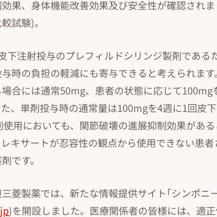
効果、身体機能改善効果及び安全性が確認されまし
較試験)。
の皮下注射投与のプレフィルドシリンジ製剤である
投与時の負担の軽減にも寄与できると考えられます
場合には通常50mg、患者の状態に応じて100m
た、単剤投与時の通常量は100mgを4週に1回皮
単剤使用においても、関節破壊の進展抑制効果があ
トレキサートが忍容性の観点から使用できない患者
薬剤です。
三菱製薬では、新たな情報提供サイト｢シンポニー.jp
jp
)を開設しました。医療関係者の皆様には、適正