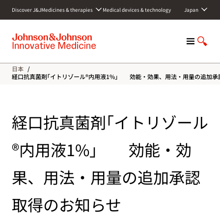
S
Discover J&J
Medicines & therapies
Medical devices & technology
Japan
k
i
p
M
S
t
e
h
o
n
o
c
日本
/
u
w
o
経口抗真菌剤｢イトリゾール®内用液1%｣ 効能・効果、用法・用量の追加承
S
n
e
t
a
e
経口抗真菌剤｢イトリゾール
r
n
c
t
h
®内用液1%｣ 効能・効
果、用法・用量の追加承認
取得のお知らせ