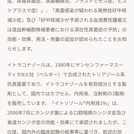
症、尿路真菌症、真菌髄膜炎、ブラストミセス症、ヒス
トプラスマ症）」、「真菌感染が疑われる発熱性好中球
減少症」及び「好中球減少が予測される血液悪性腫瘍又
は造血幹細胞移植患者における深在性真菌症の予防」の
効能・効果、用法・用量の追加が認められたことをお知
らせします。
イトラコナゾールは、1980年にヤンセンファーマスー
ティカN.V.社（ベルギー）で合成されたトリアゾール系
抗真菌薬であり、イトラコナゾールを有効成分とする製
剤として、国内ではカプセル、内用液、注射剤の3製剤
を販売しています。「イトリゾール®内用液1%」は、
2006年7月にカンジダ属による口腔咽頭カンジダ症及び
食道カンジダ症の効能・効果にて承認されましたが、こ
の度、国内外の臨床試験の結果等に基づき、前述の効