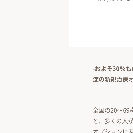
-およそ30％
症の新規治療オ
全国の20～6
と、多くの人
オプションに