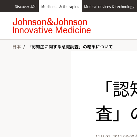
S
Discover J&J
Medicines & therapies
Medical devices & technology
k
i
p
t
o
c
日本
/
「認知症に関する意識調査」の結果について
o
n
t
e
n
「認
t
査」
11月 01, 2011 03:00