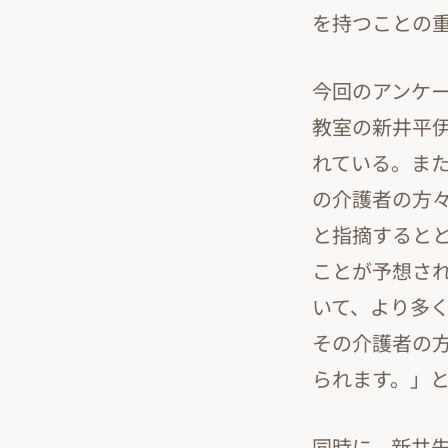
を持つことの
今回のアンケ
教室の新井平
れている。ま
の介護者の方
と指摘すると
ことが予想さ
いて、より多
その介護者の
られます。」
同時に、新井