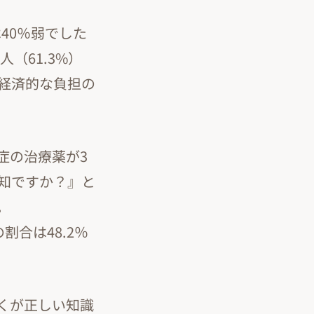
40％弱でした
（61.3%）
経済的な負担の
症の治療薬が3
知ですか？』と
。
合は48.2％
くが正しい知識