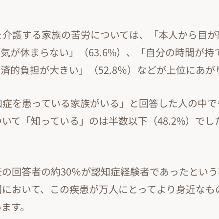
方を介護する家族の苦労については、「本人から目
、「気が休まらない」（63.6%）、「自分の時間が持
「経済的負担が大きい」（52.8％）などが上位にあ
認知症を患っている家族がいる」と回答した人の中
いて「知っている」のは半数以下（48.2%）でし
査の回答者の約30％が認知症経験者であったとい
国において、この疾患が万人にとってより身近なも
います。