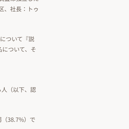
区、社長：トゥ
）について『説
名について、そ
る人（以下、認
（38.7%）で