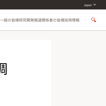
Japan
一般の皆様
研究開発
報道関係者の皆様
採用情報
S
h
o
w
S
e
a
r
調
c
h