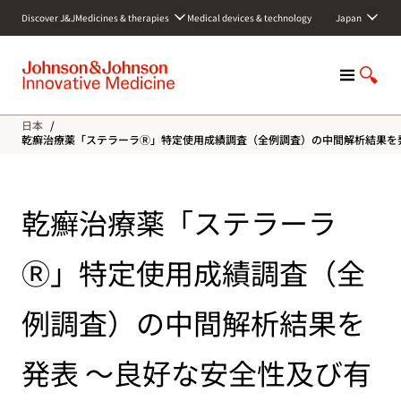
S
Discover J&J
Medicines & therapies
Medical devices & technology
Japan
k
i
p
M
S
t
e
h
o
n
o
c
日本
/
u
w
o
乾癬治療薬「ステラーラⓇ」特定使用成績調査（全例調査）の中間解析結果を
S
n
e
t
a
e
乾癬治療薬「ステラーラ
r
n
c
t
h
Ⓡ」特定使用成績調査（全
例調査）の中間解析結果を
発表 ～良好な安全性及び有