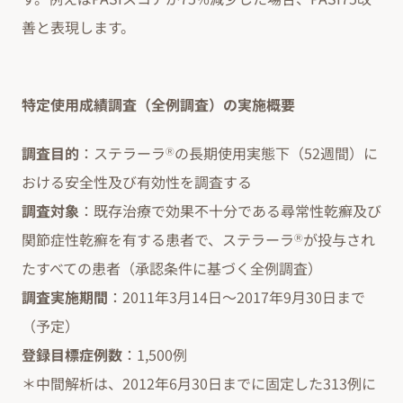
善と表現します。
特定使用成績調査（全例調査）の実施概要
調査目的
：ステラーラ
の長期使用実態下（52週間）に
Ⓡ
おける安全性及び有効性を調査する
調査対象
：既存治療で効果不十分である尋常性乾癬及び
関節症性乾癬を有する患者で、ステラーラ
が投与され
Ⓡ
たすべての患者（承認条件に基づく全例調査）
調査実施期間
：2011年3月14日～2017年9月30日まで
（予定）
登録目標症例数
：1,500例
＊中間解析は、2012年6月30日までに固定した313例に