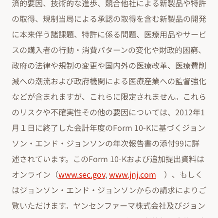
済的要因、技術的な進歩、競合他社による新製品や特許
の取得、規制当局による承認の取得を含む新製品の開発
に本来伴う諸課題、特許に係る問題、医療用品やサービ
スの購入者の行動・消費パターンの変化や財政的困窮、
政府の法律や規制の変更や国内外の医療改革、医療費削
減への潮流および政府機関による医療産業への監督強化
などが含まれますが、これらに限定されません。これら
のリスクや不確実性その他の要因については、2012年1
月１日に終了した会計年度のForm 10-Kに基づくジョン
ソン・エンド・ジョンソンの年次報告書の添付99に詳
述されています。このForm 10-Kおよび追加提出資料は
オンライン（
www.sec.gov
,
www.jnj.com
）、もしく
はジョンソン・エンド・ジョンソンからの請求によりご
覧いただけます。ヤンセンファーマ株式会社及びジョン