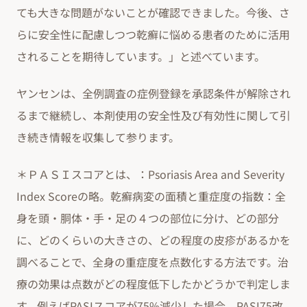
ても大きな問題がないことが確認できました。今後、さ
らに安全性に配慮しつつ乾癬に悩める患者のために活用
されることを期待しています。」と述べています。
ヤンセンは、全例調査の症例登録を承認条件が解除され
るまで継続し、本剤使用の安全性及び有効性に関して引
き続き情報を収集して参ります。
＊ＰＡＳＩスコアとは、：Psoriasis Area and Severity
Index Scoreの略。乾癬病変の面積と重症度の指数：全
身を頭・胴体・手・足の４つの部位に分け、どの部分
に、どのくらいの大きさの、どの程度の皮疹があるかを
調べることで、全身の重症度を点数化する方法です。治
療の効果は点数がどの程度低下したかどうかで判定しま
す。例えばPASIスコアが75%減少した場合、PASI75改