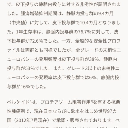
で、皮下投与の静脈内投与に対する非劣性が証明されま
した。腫瘍増殖抑制期間は、静脈内投与群の9.4カ月
（中央値）に対して、皮下投与群で10.4カ月となりまし
た。1年生存率は、静脈内投与群の76.7％に対して、皮
下投与群が72.6％でした。一方、全般的な安全性プロフ
ァイルは両群とも同様でしたが、全グレードの末梢性ニ
ューロパシ―の発現頻度は皮下投与群が38％、静脈内
投与群が53％でした。また、グレード3以上の末梢性ニ
ューロパシ―の発現率は皮下投与群では6％、静脈内投
与群が16％でした。
ベルケイド
は、プロテアソーム阻害作用
を有する抗悪
®
3)
性腫瘍剤で、現在日本ならびに欧米をはじめ世界97カ
国（2012年7月現在）で承認・販売されております。ベ