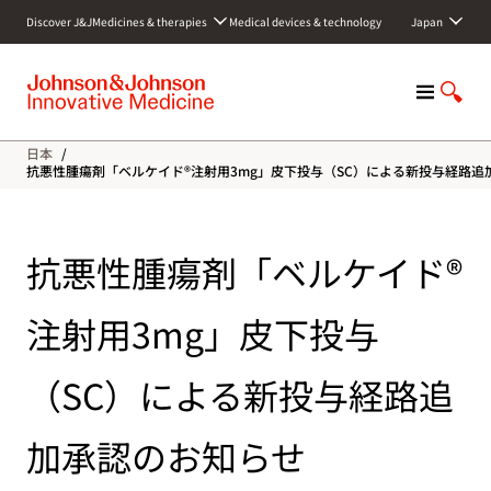
S
Discover J&J
Medicines & therapies
Medical devices & technology
Japan
k
i
p
M
S
t
e
h
o
n
o
c
日本
/
u
w
o
抗悪性腫瘍剤「ベルケイド®注射用3mg」皮下投与（SC）による新投与経路追
S
n
e
t
a
e
抗悪性腫瘍剤「ベルケイド®
r
n
c
t
h
注射用3mg」皮下投与
（SC）による新投与経路追
加承認のお知らせ