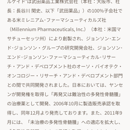
ルケイド
は武田薬品工業株式会社（本社：大阪市、社
®
長：長谷川 閑史、以下「武田薬品」）の100%子会社で
ある米ミレニアム･ファーマシューティカルズ社
（Millennium Pharmaceuticals, Inc.）（本社：米国マ
サチューセッツ州）により創製され、ジョンソン･エン
ド･ジョンソン・グループの研究開発会社、ジョンソン･
エンド･ジョンソン･ファーマシューティカル･リサー
チ・アンド・デベロプメント社のオーソ・バイオテク・
オンコロジー・リサーチ・アンド・デベロプメント部門
との間で共同開発されました。日本においては、ヤンセ
ンが開発権を取得し「再発又は難治性の多発性骨髄腫」
の治療薬として開発、2006年10月に製造販売承認を取
得し、同年12月より発売しております。また、2011年9
月には、「未治療の多発性骨髄腫」への適応を拡大し、