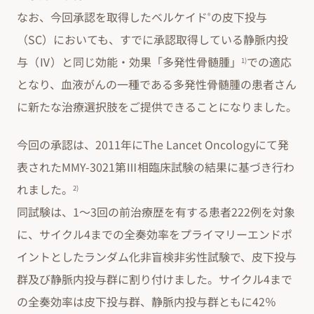
なお、今回承認を取得したベルケイド
の皮下投与
®
（SC）においても、すでに承認取得している静脈内投
与（Ⅳ）と同じ効能・効果「多発性骨髄腫」
での適応
1)
となり、血液がんの一種である多発性骨髄腫の患者さん
に新たな治療選択肢をご提供できることになりました。
今回の承認は、2011年にThe Lancet Oncologyにて発
表されたMMY-3021第Ⅲ相臨床試験の結果に基づき行わ
れました。
2)
同試験は、1～3回の前治療歴を有する患者222例を対象
に、サイクル4までの全奏効率をプライマリーエンドポ
イントとしたランダム化非盲検非劣性試験で、皮下投与
群及び静脈内投与群に割り付けました。サイクル4まで
の全奏効率は皮下投与群、静脈内投与群ともに42％