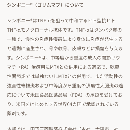
シンポニー®（ゴリムマブ）について
シンポニー®はTNF-αを狙って中和するヒト型抗ヒト
TNF-αモノクローナル抗体です。TNF-αはタンパク質の
一種で、慢性の炎症性疾患により身体に炎症が発生する
と過剰に産生され、骨や軟骨、皮膚などに損傷を与えま
す。シンポニー®は、中等度から重度の成人の関節リウ
マチ（RA）治療用にMTXとの併用による適応で、乾癬
性関節炎では単独ないしMTXとの併用で、また活動性の
強直性脊椎炎および中等度から重度の潰瘍性大腸炎の適
応について米国食品医薬品局（FDA）の承認を受けてお
り、米国をはじめとする世界64カ国で承認されている
薬剤です。
本邦では、田辺三菱製薬株式会社（本社：大阪市、社