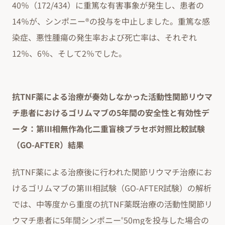
40％（172/434）に重篤な有害事象が発生し、患者の
14％が、シンポニー®の投与を中止しました。重篤な感
染症、悪性腫瘍の発生率および死亡率は、それぞれ
12％、6％、そして2％でした。
抗TNF薬による治療が奏効しなかった活動性関節リウマ
チ患者におけるゴリムマブの5年間の安全性と有効性デ
ータ：第Ⅲ相無作為化二重盲検プラセボ対照比較試験
（GO-AFTER）結果
抗TNF薬による治療後に行われた関節リウマチ治療にお
けるゴリムマブの第Ⅲ相試験（GO-AFTER試験）の解析
では、中等度から重度の抗TNF薬既治療の活動性関節リ
ウマチ患者に5年間シンポニー
50mgを投与した場合の
®