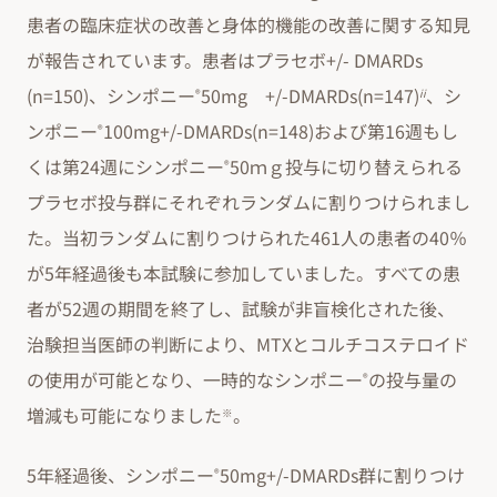
患者の臨床症状の改善と身体的機能の改善に関する知見
が報告されています。患者はプラセボ+/- DMARDs
(n=150)、シンポニー
50mg +/-DMARDs(n=147)
、シ
®
ii
ンポニー
100mg+/-DMARDs(n=148)および第16週もし
®
くは第24週にシンポニー
50ｍｇ投与に切り替えられる
®
プラセボ投与群にそれぞれランダムに割りつけられまし
た。当初ランダムに割りつけられた461人の患者の40％
が5年経過後も本試験に参加していました。すべての患
者が52週の期間を終了し、試験が非盲検化された後、
治験担当医師の判断により、MTXとコルチコステロイド
の使用が可能となり、一時的なシンポニー
の投与量の
®
増減も可能になりました
。
※
5年経過後、シンポニー
50mg+/-DMARDs群に割りつけ
®