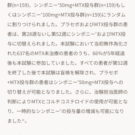
群(n=159)、シンポニー
50mg+MTX投与群(n=159)もし
®
くはシンポニー
100mg+MTX投与群(n=159)にランダム
®
に割りつけられました。プラセボおよびMTX投与群の患
者は、第28週ないし第52週にシンポニー
およびMTX投
®
与に切替えられました。本試験において当初無作為化さ
れた637名のMTX未治療の患者のうち、66％が5年経過
後も本試験に参加していました。すべての患者が第52週
を終了した後で本試験は盲検を解除され、プラセボ
+MTX投与群の患者はシンポニー
50mg+MTX投与への
®
切り替えが可能となりました。さらに、治験担当医師の
判断によりMTXとコルチコステロイドの使用が可能とな
り、一時的なシンポニー
の投与量の増減も可能になり
®
ました
。
※