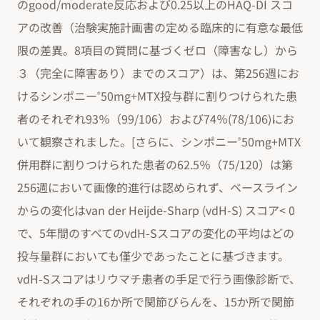
のgood/moderate反応および0.25以上のHAQ-DI スコ
アの改善（治験実施計画書の定める臨床的に有意な最低
限の差異。8項目の質問に基づくゼロ（障害なし）から
３（完全に障害あり）までのスコア）は、第256週にお
けるシンポニー
50mg+MTX投与群に割りつけられた患
®
者のそれぞれ93％（99/106）および74％(78/106)にお
いて観察されました。[さらに、シンポニー
50mg+MTX
®
併用群に割りつけられた患者の62.5％（75/120）は第
256週において画像的進行は認められず、ベースライン
からの変化はvan der Heijde-Sharp (vdH-S) スコア< 0
で、5年間のすべてのvdH-Sスコアの変化の平均はどの
投与量群においても僅少であったことに基づきます。
vdH-Sスコアはリウマチ患者の手足で行う画像診断で、
それぞれの手の16か所で関節びらんを、15か所で関節