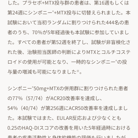
した。プラセボ+MTX投与群の患者は、第16週もしくは
第24週にシンポニー
+MTX投与に切替えられました。本
®
試験において当初ランダムに割りつけられた444名の患
者のうち、70％が5年経過後も本試験に参加していまし
た。すべての患者が第52週を終了し、試験が非盲検化さ
れた後、治験担当医師の判断によりMTXとコルチコステ
ロイドの使用が可能となり、一時的なシンポニー
の投
®
与量の増減も可能になりました
。
※
シンポニー
50mg+MTXの併用群に割りつけられた患者
®
の77％（57/74）がACR20改善率を達成し、
54％（40/74）が第256週にACR50改善率を達成しまし
た。本試験ではまた、EULAR反応および少なくとも
0.25のHAQ-DIスコアの改善を用いた5年経過時における
患者の疾患活動性と身体的機能の評価も行いましたが、