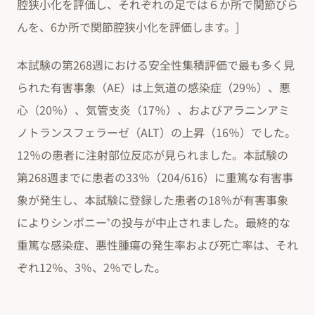
腔狭小化を評価し、それぞれの足では６か所で関節びら
んを、6か所で関節腔狭小化を評価します。]
本試験の第268週における安全性集積評価で最も多く見
られた有害事象（AE）は上気道の感染症（29％）、悪
心（20％）、気管支炎（17％）、およびアラニンアミ
ノトランスフェラーゼ（ALT）の上昇（16％）でした。
12％の患者に注射部位反応が見られました。本試験の
第268週までに患者の33％（204/616）に重篤な有害事
象が発生し、本試験に登録した患者の18％が有害事象
によりシンポニー
の投与が中止されました。最終的な
®
重篤な感染症、悪性腫瘍の発生率および死亡率は、それ
ぞれ12％、3％、2％でした。