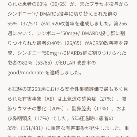
られた患者の60％（39/65）が、またプラセボ投与から
シンポニー
+/-DMARDs投与に切り替えられた群の
®
65％（37/57）がACR20改善率を達成しました。第256
週において、シンポニー
50mg+/-DMARDs投与群に割
®
りつけられた患者の40％（26/65）がACR50改善率を達
成、シンポニー®50mg+/-DMARDs群に割りつけられた
患者の82％（53/65）がEULAR 改善率の
good/moderate を達成しました。
本試験の第268週における安全性集積評価で最も多く見
られた有害事象（AE）は上気道の感染症（27％）、関
節リウマチの悪化（20％）、副鼻腔炎（17％）、およ
び鼻咽頭炎（17％）でした。5年経過時に患者の
35％（151/431）に重篤な有害事象が発生しました。重