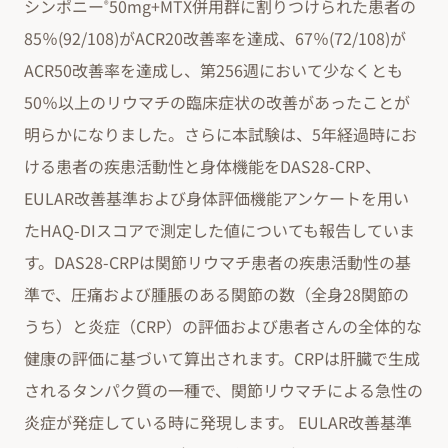
シンポニー
50mg+MTX併用群に割りつけられた患者の
®
85％(92/108)がACR20改善率を達成、67％(72/108)が
ACR50改善率を達成し、第256週において少なくとも
50％以上のリウマチの臨床症状の改善があったことが
明らかになりました。さらに本試験は、5年経過時にお
ける患者の疾患活動性と身体機能をDAS28-CRP、
EULAR改善基準および身体評価機能アンケートを用い
たHAQ-DIスコアで測定した値についても報告していま
す。DAS28-CRPは関節リウマチ患者の疾患活動性の基
準で、圧痛および腫脹のある関節の数（全身28関節の
うち）と炎症（CRP）の評価および患者さんの全体的な
健康の評価に基づいて算出されます。CRPは肝臓で生成
されるタンパク質の一種で、関節リウマチによる急性の
炎症が発症している時に発現します。 EULAR改善基準