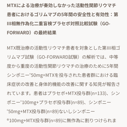
MTXによる治療が奏効しなかった活動性関節リウマチ
患者におけるゴリムマブの5年間の安全性と有効性：第
Ⅲ相無作為化二重盲検プラセボ対照比較試験（GO-
FORWARD）の最終結果
MTX既治療の活動性リウマチ患者を対象とした第Ⅲ相ゴ
リムマブ試験（GO-FORWARD試験）の解析では、中等
度から重度の活動性関節リウマチの治療のために5年間
シンポニー
50mg+MTXを投与された患者群における臨
®
床症状の改善と身体的機能の改善に関する知見が報告さ
れています。患者はプラセボ+MTX投与群(n=133)、シン
ポニー
100mg+プラセボ投与群(n=89)、シンポニー
®
50mg+MTX投与群(n=89)ないしシンポニー
®
®100mg+MTX投与群(n=89)に無作為に割りつけられま