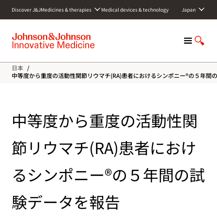
S
Discover J&J
Medicines & therapies
Medical devices & technology
Japan
k
i
p
M
S
t
e
h
o
n
o
c
日本
/
u
w
o
中等度から重度の活動性関節リウマチ(RA)患者におけるシンポニー®の５年間
S
n
e
t
a
e
中等度から重度の活動性関
r
n
c
t
h
節リウマチ(RA)患者におけ
るシンポニー®の５年間の試
験データを報告