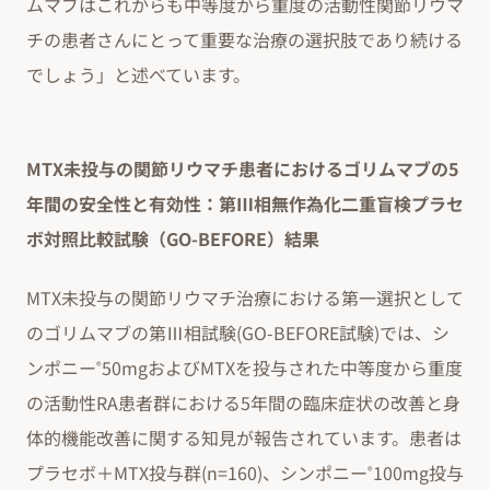
ムマブはこれからも中等度から重度の活動性関節リウマ
チの患者さんにとって重要な治療の選択肢であり続ける
でしょう」と述べています。
MTX未投与の関節リウマチ患者におけるゴリムマブの5
年間の安全性と有効性：第Ⅲ相無作為化二重盲検プラセ
ボ対照比較試験（GO-BEFORE）結果
MTX未投与の関節リウマチ治療における第一選択として
のゴリムマブの第Ⅲ相試験(GO-BEFORE試験)では、シ
ンポニー
50mgおよびMTXを投与された中等度から重度
®
の活動性RA患者群における5年間の臨床症状の改善と身
体的機能改善に関する知見が報告されています。患者は
プラセボ＋MTX投与群(n=160)、シンポニー
100mg投与
®