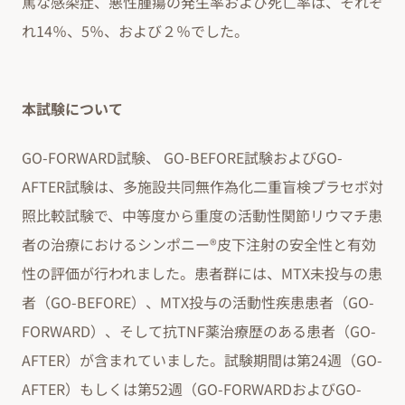
篤な感染症、悪性腫瘍の発生率および死亡率は、それぞ
れ14％、5％、および２％でした。
本試験について
GO-FORWARD試験、 GO-BEFORE試験およびGO-
AFTER試験は、多施設共同無作為化二重盲検プラセボ対
照比較試験で、中等度から重度の活動性関節リウマチ患
者の治療におけるシンポニー®皮下注射の安全性と有効
性の評価が行われました。患者群には、MTX未投与の患
者（GO-BEFORE）、MTX投与の活動性疾患患者（GO-
FORWARD）、そして抗TNF薬治療歴のある患者（GO-
AFTER）が含まれていました。試験期間は第24週（GO-
AFTER）もしくは第52週（GO-FORWARDおよびGO-