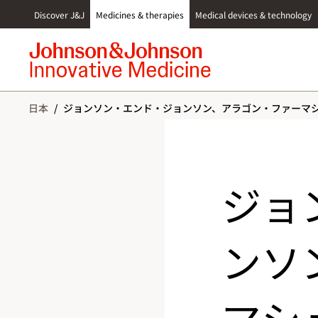
S
Discover J&J
Medicines & therapies
Medical devices & technology
k
i
p
t
o
c
日本
/
ジョンソン・エンド・ジョンソン、アラゴン・ファーマ
o
n
t
e
n
ジョ
t
ンソ
マシ