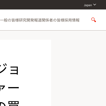
Japan
一般の皆様
研究開発
報道関係者の皆様
採用情報
S
h
o
w
S
e
a
r
ジョ
c
h
ァー
の買