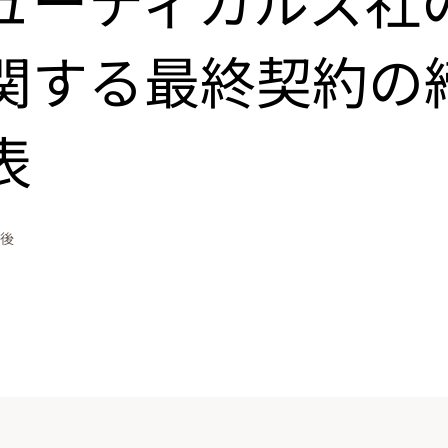
関する最終契約の
表
午後