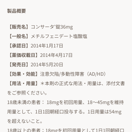
製品概要
【販売名】
コンサータ
錠36mg
®
【一般名】
メチルフェニデート塩酸塩
【承認日】
2014年1月17日
【薬価収載日】
2014年4月17日
【発売日】
2014年5月20日
【効果・効能】
注意欠陥/多動性障害（AD/HD）
【用法・用量】
＊本剤の正式な用法・用量は、添付文書
をご参照ください。
18歳未満の患者： 18mgを初回用量、18～45mgを維持
用量として、1日1回朝経口投与する。1日用量は54mg
を超えないこと。
18歳以上の患者：18mgを初回用量として1日1回朝経口