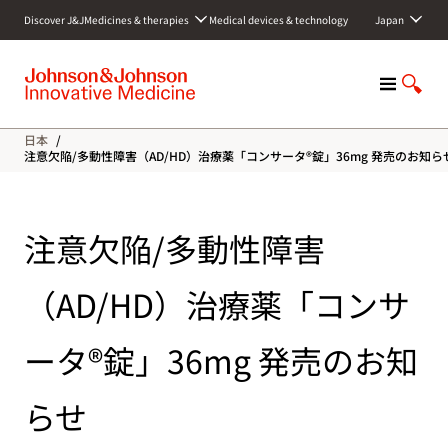
S
Discover J&J
Medicines & therapies
Medical devices & technology
Japan
k
i
p
M
S
t
e
h
o
n
o
c
日本
/
u
w
o
注意欠陥/多動性障害（AD/HD）治療薬「コンサータ®錠」36mg 発売のお知ら
S
n
e
t
a
e
注意欠陥/多動性障害
r
n
c
t
h
（AD/HD）治療薬「コンサ
ータ®錠」36mg 発売のお知
らせ