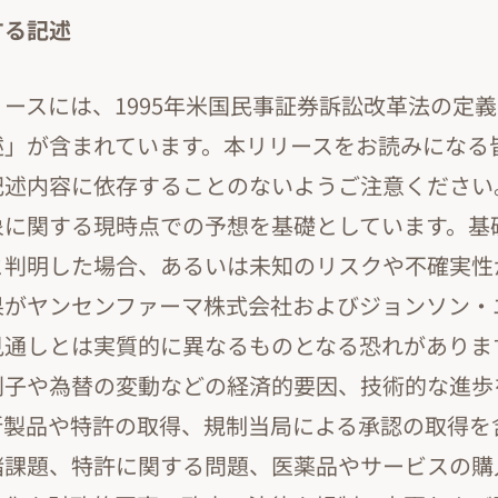
する記述
ースには、1995年米国民事証券訴訟改革法の定
述」が含まれています。本リリースをお読みになる
記述内容に依存することのないようご注意ください
象に関する現時点での予想を基礎としています。基
と判明した場合、あるいは未知のリスクや不確実性
果がヤンセンファーマ株式会社およびジョンソン・
見通しとは実質的に異なるものとなる恐れがありま
利子や為替の変動などの経済的要因、技術的な進歩
新製品や特許の取得、規制当局による承認の取得を
諸課題、特許に関する問題、医薬品やサービスの購