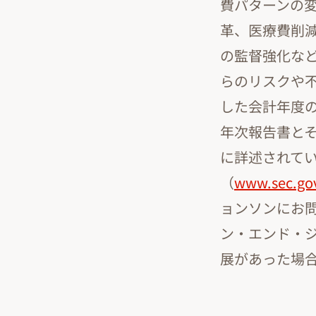
費パターンの
革、医療費削
の監督強化な
らのリスクや不
した会計年度の
年次報告書と
に詳述されて
（
www.sec.go
ョンソンにお
ン・エンド・
展があった場