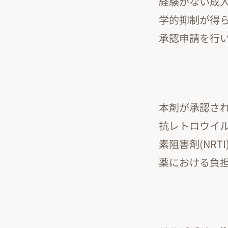
経験がない成人
学的抑制が得
承認申請を行
本剤が承認され
抗レトロウイル
素阻害剤(NRT
薬における負