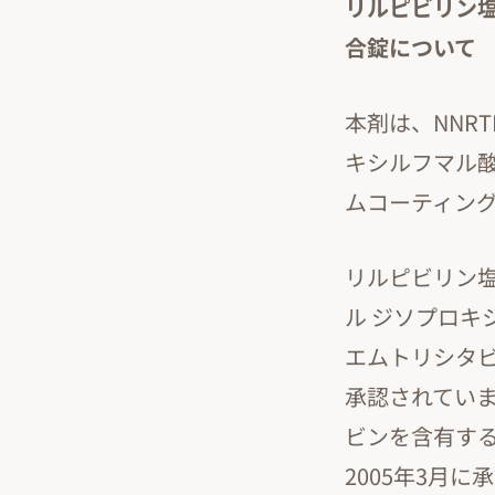
リルピビリン塩
合錠について
本剤は、NNR
キシルフマル
ムコーティン
リルピビリン
ル ジソプロキ
エムトリシタ
承認されてい
ビンを含有す
2005年3月