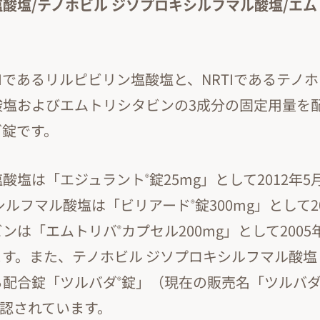
酸塩/テノホビル ジソプロキシルフマル酸塩/エ
TIであるリルピビリン塩酸塩と、NRTIであるテノホ
酸塩およびエムトリシタビンの3成分の固定用量を
グ錠です。
塩酸塩は「エジュラント
錠25mg」として2012年
®
シルフマル酸塩は「ビリアード
錠300mg」として2
®
ビンは「エムトリバ
カプセル200mg」として200
®
ます。また、テノホビル ジソプロキシルフマル酸塩
る配合錠「ツルバダ
錠」（現在の販売名「ツルバ
®
に承認されています。