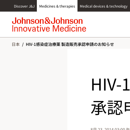
S
Discover J&J
Medicines & therapies
Medical devices & technology
k
i
p
t
o
c
日本
/
HIV-1感染症治療薬 製造販売承認申請のお知らせ
o
n
t
e
n
HIV
t
承認
8月 23, 2014 03:00 