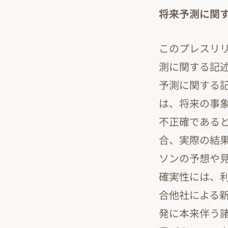
将来予測に関
このプレスリリ
測に関する記
予測に関する
は、将来の事
不正確である
合、実際の結
ソンの予想や
確実性には、
合他社による
発に本来伴う