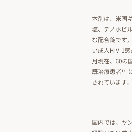
本剤は、米国
塩、テノホビル
む配合錠です。
い成人HIV-1
月現在、60の
既治療患者
1）
されています
国内では、ヤン