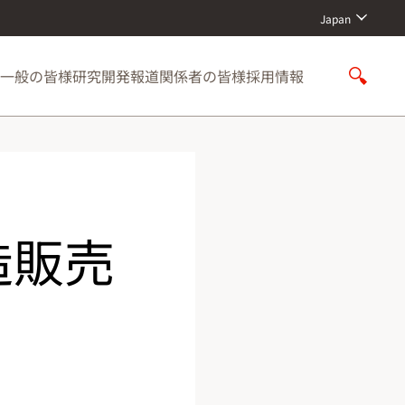
Japan
一般の皆様
研究開発
報道関係者の皆様
採用情報
S
h
o
w
S
e
a
r
造販売
c
h