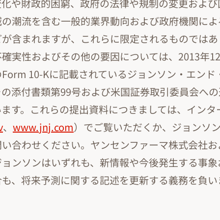
変化や財政的困窮、政府の法律や規制の変更および
減の潮流を含む一般的業界動向および政府機関によ
どが含まれますが、これらに限定されるものではあ
確実性およびその他の要因については、2013年12
Form 10-Kに記載されているジョンソン・エン
その添付書類第99号および米国証券取引委員会へ
います。これらの提出資料につきましては、インタ
v
、
www.jnj.com
）でご覧いただくか、ジョンソ
問い合わせください。ヤンセンファーマ株式会社お
ジョンソンはいずれも、新情報や今後発生する事象
合も、将来予測に関する記述を更新する義務を負い