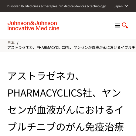
S
Discover J&J
Medicines & therapies
Medical devices & technology
Japan
k
i
p
M
S
t
e
h
o
n
o
c
日本
/
u
w
o
アストラゼネカ、PHARMACYCLICS社、ヤンセンが血液がんにおけるイブ
S
n
e
t
a
e
アストラゼネカ、
r
n
c
t
h
PHARMACYCLICS社、ヤン
センが血液がんにおけるイ
ブルチニブのがん免疫治療