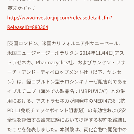
英文サイト：
http://www.investor.jnj.com/releasedetail.cfm?
ReleaseID=880304
[英国ロンドン、米国カリフォルニア州サニーベール、
米国ニュージャージー州ラリタン 2014年11月4日]アス
トラゼネカ、Pharmacyclics社、およびヤンセン・リサ
ーチ・アンド・ディベロップメント社（以下、ヤンセ
ン）は、経口ブルトン型チロシンキナーゼ阻害剤である
イブルチニブ（海外での製品名：IMBRUVICA
）との併
®
用における、アストラゼネカが開発中のMEDI4736（抗
PD-L1免疫チェックポイント阻害剤）の有効性および安
全性を評価する臨床試験において提携する契約を締結し
たことを発表しました。本試験は、両化合物で開発中の