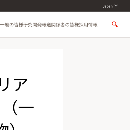
Japan
一般の皆様
研究開発
報道関係者の皆様
採用情報
S
h
o
w
S
e
a
r
リア
c
h
」（一
物）