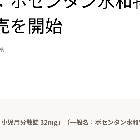
売を開始
午後
® 小児用分散錠 32mg」（一般名：ボセンタン水