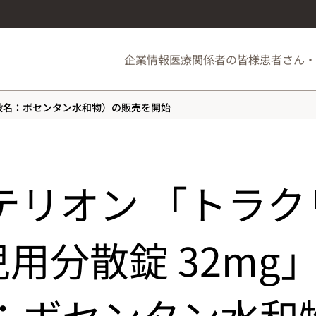
企業情報
医療関係者の皆様
患者さん・
（一般名：ボセンタン水和物）の販売を開始
テリオン 「トラク
児用分散錠 32mg
：ボセンタン水和