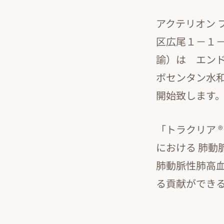
アクテリオン 
区広尾１－１
諭）は エンド
ボセンタン水和
開始致します
「トラクリア 
における 肺
肺動脈性肺高
る貢献ができ