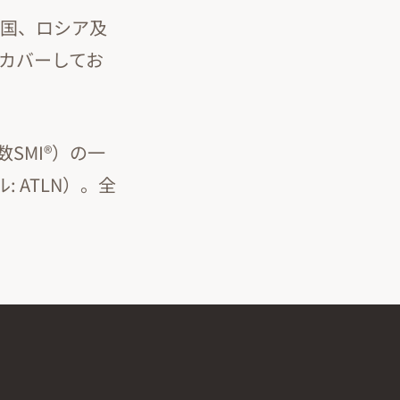
中国、ロシア及
でカバーしてお
数SMI®）の一
 ATLN）。全