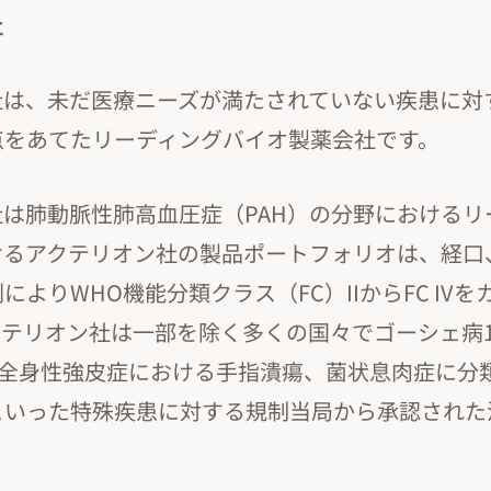
社
社は、未だ医療ニーズが満たされていない疾患に対
点をあてたリーディングバイオ製薬会社です。
は肺動脈性肺高血圧症（PAH）の分野におけるリ
けるアクテリオン社の製品ポートフォリオは、経口
によりWHO機能分類クラス（FC）IIからFC IV
クテリオン社は一部を除く多くの国々でゴーシェ病
、全身性強皮症における手指潰瘍、菌状息肉症に分
といった特殊疾患に対する規制当局から承認された