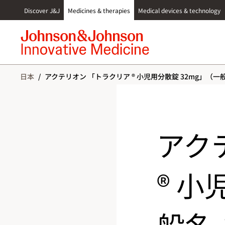
S
Discover J&J
Medicines & therapies
Medical devices & technology
k
i
p
t
o
c
日本
/
アクテリオン 「トラクリア ® 小児用分散錠 32mg」
o
n
t
e
n
アク
t
® 小
般名