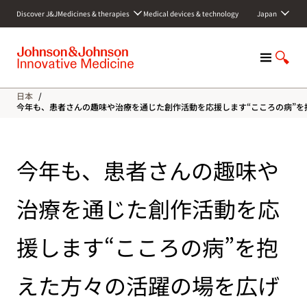
S
Discover J&J
Medicines & therapies
Medical devices & technology
Japan
k
i
p
M
S
t
e
h
o
n
o
c
日本
/
u
w
o
今年も、患者さんの趣味や治療を通じた創作活動を応援します“こころの病”を抱え
S
n
e
t
a
e
今年も、患者さんの趣味や
r
n
c
t
h
治療を通じた創作活動を応
援します“こころの病”を抱
えた方々の活躍の場を広げ