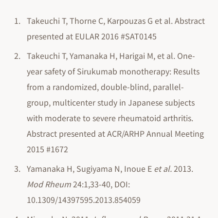
Takeuchi T, Thorne C, Karpouzas G et al. Abstract
presented at EULAR 2016 #SAT0145
Takeuchi T, Yamanaka H, Harigai M, et al. One-
year safety of Sirukumab monotherapy: Results
from a randomized, double-blind, parallel-
group, multicenter study in Japanese subjects
with moderate to severe rheumatoid arthritis.
Abstract presented at ACR/ARHP Annual Meeting
2015 #1672
Yamanaka H, Sugiyama N, Inoue E
et al.
2013.
Mod Rheum
24:1,33-40, DOI:
10.1309/14397595.2013.854059