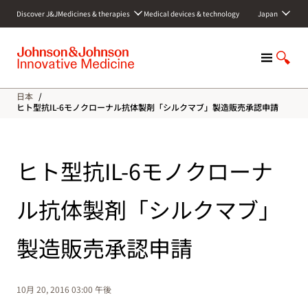
S
Discover J&J
Medicines & therapies
Medical devices & technology
Japan
k
i
p
M
S
t
e
h
o
n
o
c
日本
/
u
w
o
ヒト型抗IL-6モノクローナル抗体製剤「シルクマブ」製造販売承認申請
S
n
e
t
a
e
ヒト型抗IL-6モノクローナ
r
n
c
t
h
ル抗体製剤「シルクマブ」
製造販売承認申請
10月 20, 2016 03:00 午後