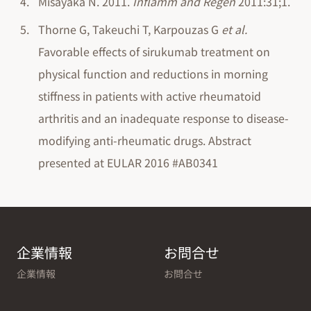
Misayaka N. 2011.
Inflamm and Regen
2011:31;1.
Thorne G, Takeuchi T, Karpouzas G
et al.
Favorable effects of sirukumab treatment on
physical function and reductions in morning
stiffness in patients with active rheumatoid
arthritis and an inadequate response to disease-
modifying anti-rheumatic drugs. Abstract
presented at EULAR 2016 #AB0341
企業情報
お問合せ
企業情報
お問合せ