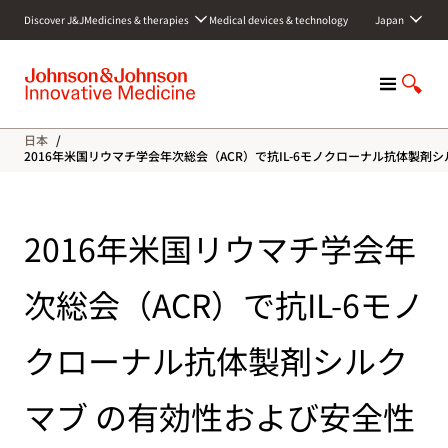
S
Discover J&J
Medicines & therapies
Medical devices & technology
Japan
k
i
p
M
S
t
e
h
o
n
o
c
日本
/
u
w
o
2016年米国リウマチ学会年次総会（ACR）で抗IL-6モノクローナル抗体製
S
n
e
t
a
e
2016年米国リウマチ学会年
r
n
c
t
h
次総会（ACR）で抗IL-6モノ
クローナル抗体製剤シルク
マブ の有効性および安全性