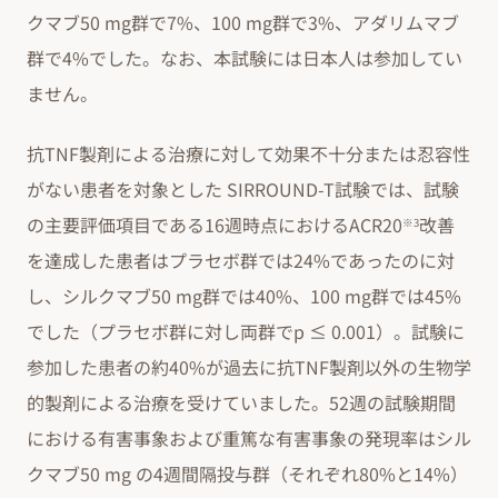
クマブ50 mg群で7%、100 mg群で3%、アダリムマブ
群で4%でした。なお、本試験には日本人は参加してい
ません。
抗TNF製剤による治療に対して効果不十分または忍容性
がない患者を対象とした SIRROUND-T試験では、試験
の主要評価項目である16週時点におけるACR20
改善
※3
を達成した患者はプラセボ群では24%であったのに対
し、シルクマブ50 mg群では40%、100 mg群では45%
でした（プラセボ群に対し両群でp ≤ 0.001）。試験に
参加した患者の約40%が過去に抗TNF製剤以外の生物学
的製剤による治療を受けていました。52週の試験期間
における有害事象および重篤な有害事象の発現率はシル
クマブ50 mg の4週間隔投与群（それぞれ80%と14%）