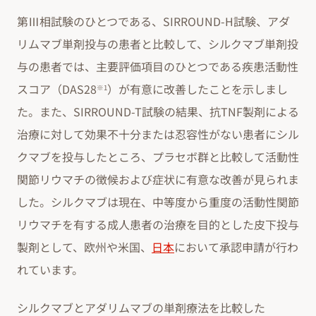
第Ⅲ相試験のひとつである、SIRROUND-H試験、アダ
リムマブ単剤投与の患者と比較して、シルクマブ単剤投
与の患者では、主要評価項目のひとつである疾患活動性
スコア（DAS28
）が有意に改善したことを示しまし
※1
た。また、SIRROUND-T試験の結果、抗TNF製剤による
治療に対して効果不十分または忍容性がない患者にシル
クマブを投与したところ、プラセボ群と比較して活動性
関節リウマチの徴候および症状に有意な改善が見られま
した。シルクマブは現在、中等度から重度の活動性関節
リウマチを有する成人患者の治療を目的とした皮下投与
製剤として、欧州や米国、
日本
において承認申請が行わ
れています。
シルクマブとアダリムマブの単剤療法を比較した