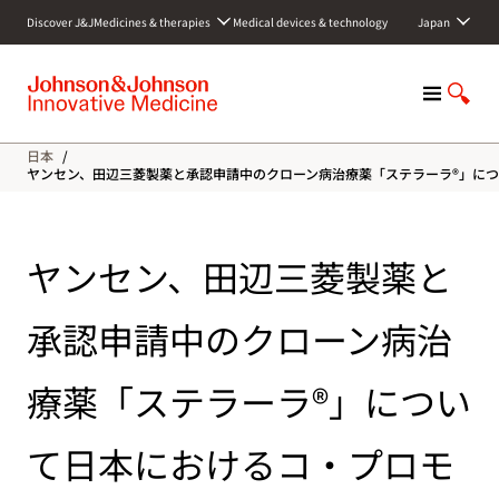
S
Discover J&J
Medicines & therapies
Medical devices & technology
Japan
k
i
p
M
S
t
e
h
o
n
o
c
日本
/
u
w
o
ヤンセン、田辺三菱製薬と承認申請中のクローン病治療薬「ステラーラ®」に
S
n
e
t
a
e
ヤンセン、田辺三菱製薬と
r
n
c
t
h
承認申請中のクローン病治
療薬「ステラーラ®」につい
て日本におけるコ・プロモ