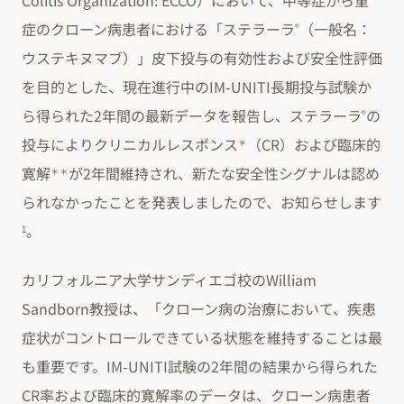
Colitis Organization: ECCO）において、中等症から重
症のクローン病患者における「ステラーラ
（一般名：
®
ウステキヌマブ）」皮下投与の有効性および安全性評価
を目的とした、現在進行中のIM-UNITI長期投与試験か
ら得られた2年間の最新データを報告し、ステラーラ
の
®
投与によりクリニカルレスポンス
（CR）および臨床的
＊
寛解
が2年間維持され、新たな安全性シグナルは認め
＊＊
られなかったことを発表しましたので、お知らせします
。
1
カリフォルニア大学サンディエゴ校のWilliam
Sandborn教授は、「クローン病の治療において、疾患
症状がコントロールできている状態を維持することは最
も重要です。IM-UNITI試験の2年間の結果から得られた
CR率および臨床的寛解率のデータは、クローン病患者