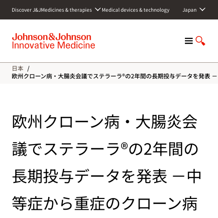
S
Discover J&J
Medicines & therapies
Medical devices & technology
Japan
k
i
p
M
S
t
e
h
o
n
o
c
日本
/
u
w
o
欧州クローン病・大腸炎会議でステラーラ®の2年間の長期投与データを発表 
S
n
e
t
a
e
欧州クローン病・大腸炎会
r
n
c
t
h
議でステラーラ®の2年間の
長期投与データを発表 －中
等症から重症のクローン病