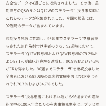
安全性データは4週ごとに収集されました。その後、長
期投与のQ8WまたはQ12Wのステラーラ
投与来院時に
®
これらのデータが収集されました。今回の報告には、
92週時のデータが含まれています。
長期投与試験に参加し、96週までステラーラ
を継続投
®
与された無作為割付け患者のうち、92週時において、
ステラーラ
Q12W投与群およびQ8W投与群の79.2％お
®
よび87.1％が臨床的寛解を達成し、90.9％および94.3％
がCRを得ました。96週までステラーラ
を継続投与した
®
全患者における92週時の臨床的寛解率およびCR率はそ
れぞれ70.7％および84.7％でした。
ステラーラ
投与患者における44週から96週までの追跡
®
期間中の100人年当たりの有害事象発生率は、プラセボ