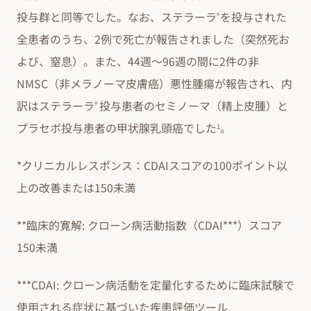
投与群と同等でした。なお、ステラーラ
を投与された
®
全患者のうち、2例で死亡が報告されました（突然死お
よび、窒息）。また、44週〜96週の間に2件の非
NMSC（非メラノーマ皮膚癌）悪性腫瘍が報告され、内
訳はステラーラ
投与患者のセミノーマ（精上皮腫）と
®
プラセボ投与患者の甲状腺乳頭癌でした
。
1
*クリニカルレスポンス：CDAIスコアの100ポイント以
上の改善または150未満
**臨床的寛解: クローン病活動指数（CDAI***）スコア
150未満
***CDAI: クローン病活動を定量化するために臨床試験で
使用される症状に基づいた疾患評価ツール