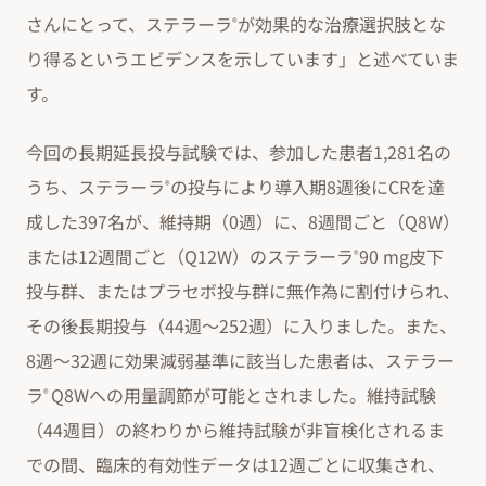
さんにとって、ステラーラ
が効果的な治療選択肢とな
®
り得るというエビデンスを示しています」と述べていま
す。
今回の長期延長投与試験では、参加した患者1,281名の
うち、ステラーラ
の投与により導入期8週後にCRを達
®
成した397名が、維持期（0週）に、8週間ごと（Q8W）
または12週間ごと（Q12W）のステラーラ
90 mg皮下
®
投与群、またはプラセボ投与群に無作為に割付けられ、
その後長期投与（44週～252週）に入りました。また、
8週～32週に効果減弱基準に該当した患者は、ステラー
ラ
Q8Wへの用量調節が可能とされました。維持試験
®
（44週目）の終わりから維持試験が非盲検化されるま
での間、臨床的有効性データは12週ごとに収集され、