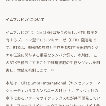
イムブルビカ
について
®
イムブルビカ
は、1日1回経口投与の新しい作用機序を
®
有するブルトン型チロシンキナーゼ（BTK）阻害剤で
す。BTKは、B細胞の成熟と生存を制御する細胞内シグ
ナル伝達に関与する重要なタンパク質で、本剤は、 こ
のBTKを標的にすることで腫瘍細胞の生存シグナルを阻
害し、増殖を抑制します。
5,6,7
本剤は、Cilag GmbH International（ヤンセンファーマ
シューティカルズカンパニーの1社）と、アッヴィ社の
傘下にあるファーマサイクリックス社が共同開発してい
ます。ファーマサイクリックス社とヤンセン・バイオテ