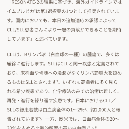
「RESONATE-2の結果に基づき、海外ガイドラインでは
イムブルビカ
は第1選択薬の1つとして推奨されていま
®
す。国内においても、本日の追加適応の承認によって
CLL/SLL患者さんにより一層の貢献ができることを期待
しています」と述べています。
CLLは、Bリンパ球（白血球の一種）の腫瘍で、多くは
緩徐に進行します。SLLはCLLと同一疾患と定義されて
おり、末梢血や骨髄への浸潤がなくリンパ節腫大を認め
るものはSLLとされます
。いずれも高齢者に多く見ら
3
れる希少疾患であり、化学療法のみでの治癒は難しく、
再発・進行を繰り返す疾患です。日本におけるCLL／
SLLの総患者数は白血病全体の1～2%
、約2,000人と報
4
告されています
。一方、欧米では、白血病全体の20～
5
30％を占める比較的頻度の高い白血病です
。
6