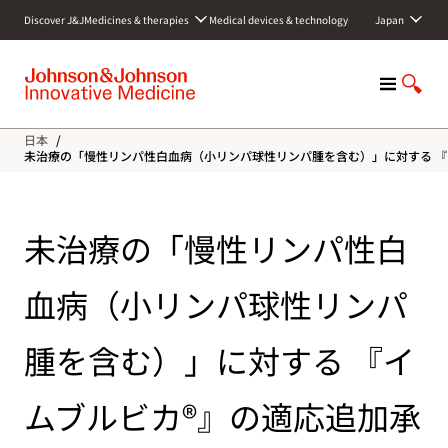
S
Discover J&J
Medicines & therapies
Medical devices & technology
Japan
k
i
p
M
S
t
e
h
o
n
o
c
日本
/
u
w
o
未治療の「慢性リンパ性白血病（小リンパ球性リンパ腫を含む）」に対する 『
S
n
e
t
a
e
未治療の「慢性リンパ性白
r
n
c
t
h
血病（小リンパ球性リンパ
腫を含む）」に対する 『イ
ムブルビカ®』の適応追加承