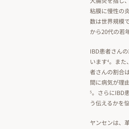
大腸炎を指し
粘膜に慢性の
数は世界規模で
から20代の若
IBD患者さん
います
。また
4
者さんの割合は
間に病気が理由
。さらにIBD
5
う伝えるかを
ヤンセンは、