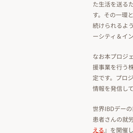
た生活を送るため
す。その一環と
続けられるよ
ーシティ＆イ
なお本プロジェ
援事業を行う
定です。プロ
情報を発信し
世界IBDデー
患者さんの就
える
』を開催