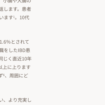
。小腸や大腸の
返します。患者
います
。10代
1
1.6％とされて
をしたIBD患
同じく直近10年
以上に上ります
ず
、周囲にど
6
い、より充実し