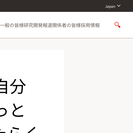
Japan
一般の皆様
研究開発
報道関係者の皆様
採用情報
S
h
o
w
S
e
a
r
自分
c
h
っと
たらく