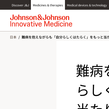
S
Discover J&J
Medicines & therapies
Medical devices & technology
k
i
p
t
o
c
日本
/
難病を抱えながらも「自分らしくはたらく」をもっと当た
o
n
t
e
n
難病
t
らし
当た