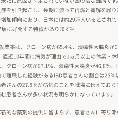
、未だに原因が特定されていない国の指定難病です
炎症を引き起こし、長期に渡って再燃と寛解を繰り
増加傾向にあり、日本には約29万人いるとされて
年層に好発する特徴があります
。
2,3
の就業率は、クローン病が65.4％、潰瘍性大腸炎が6
、直近10年間に病気が理由で1ヵ月以上の休業・休職
、クローン病が67.1％、潰瘍性大腸炎が46.8％、
で離職した経験があるIBD患者さんの割合は25％
患者さんの27.8％が病気のことを職場に伝えておら
悩む患者さんが多い状況も明らかになっています。
革新的な薬剤の提供に留まらず、患者さんに寄り添