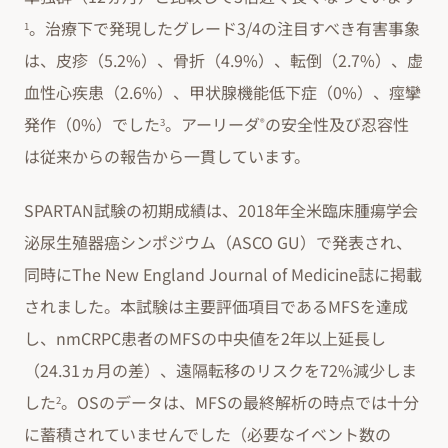
。治療下で発現したグレード3/4の注目すべき有害事象
1
は、皮疹（5.2%）、骨折（4.9%）、転倒（2.7%）、虚
血性心疾患（2.6%）、甲状腺機能低下症（0%）、痙攣
発作（0%）でした
。アーリーダ
の安全性及び忍容性
3
®
は従来からの報告から一貫しています。
SPARTAN試験の初期成績は、2018年全米臨床腫瘍学会
泌尿生殖器癌シンポジウム（ASCO GU）で発表され、
同時にThe New England Journal of Medicine誌に掲載
されました。本試験は主要評価項目であるMFSを達成
し、nmCRPC患者のMFSの中央値を2年以上延長し
（24.31ヵ月の差）、遠隔転移のリスクを72%減少しま
した
。OSのデータは、MFSの最終解析の時点では十分
2
に蓄積されていませんでした（必要なイベント数の