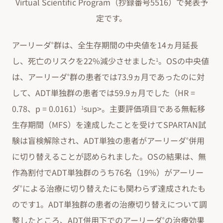
Virtual Scientific Program（抄録番号5516）で発表予
定です。
アーリーダ
群は、全生存期間の中央値を14ヵ月延長
®
し、死亡のリスクを22%減少させました
。OSの中央値
1
は、アーリーダ
群の患者では73.9ヵ月であったのに対
®
して、ADT単独群の患者では59.9ヵ月でした（HR =
0.78、p = 0.0161）
sup>。主要評価項目である無転移
1
生存期間（MFS）を達成したことを受けてSPARTAN試
験は盲検解除され、ADT単独の患者がアーリーダ
併用
®
に切り替えることが認められました。OSの結果は、無
作為割付でADT単独群のうち76名（19%）がアーリー
ダ
による治療に切り替えたにも関わらず達成されたも
®
のです1。ADT単独群の患者の治療切り替えについて調
整したところ、ADT併用下でのアーリーダ
の治療効果
®