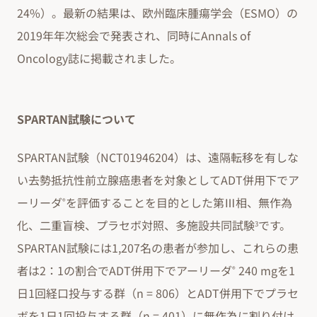
24%）。最新の結果は、欧州臨床腫瘍学会（ESMO）の
2019年年次総会で発表され、同時にAnnals of
Oncology誌に掲載されました。
SPARTAN試験について
SPARTAN試験（NCT01946204）は、遠隔転移を有しな
い去勢抵抗性前立腺癌患者を対象としてADT併用下でア
ーリーダ
を評価することを目的とした第Ⅲ相、無作為
®
化、二重盲検、プラセボ対照、多施設共同試験
です。
3
SPARTAN試験には1,207名の患者が参加し、これらの患
者は2：1の割合でADT併用下でアーリーダ
240 mgを1
®
日1回経口投与する群（n = 806）とADT併用下でプラセ
ボを1日1回投与する群（n = 401）に無作為に割り付け