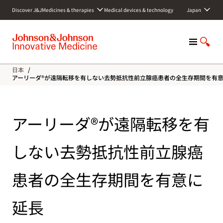
S
Discover J&J
Medicines & therapies
Medical devices & technology
Japan
k
i
p
M
S
t
e
h
o
n
o
c
日本
/
u
w
o
アーリーダ®が遠隔転移を有しない去勢抵抗性前立腺癌患者の全生存期間を有
S
n
e
t
a
e
アーリーダ®が遠隔転移を有
r
n
c
t
h
しない去勢抵抗性前立腺癌
患者の全生存期間を有意に
延長