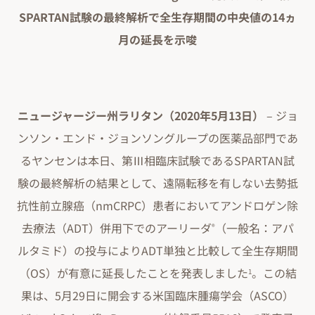
SPARTAN試験の最終解析で全生存期間の中央値の14ヵ
月の延長を示唆
ニュージャージー州ラリタン（2020年5月13日）
– ジョ
ンソン・エンド・ジョンソングループの医薬品部門であ
るヤンセンは本日、第Ⅲ相臨床試験であるSPARTAN試
験の最終解析の結果として、遠隔転移を有しない去勢抵
抗性前立腺癌（nmCRPC）患者においてアンドロゲン除
去療法（ADT）併用下でのアーリーダ
（一般名：アパ
®
ルタミド）の投与によりADT単独と比較して全生存期間
（OS）が有意に延長したことを発表しました
。この結
1
果は、5月29日に開会する米国臨床腫瘍学会（ASCO）