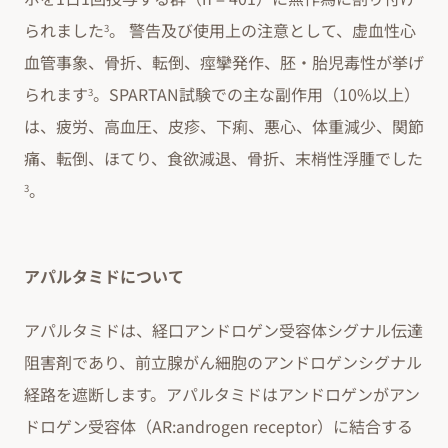
られました
。 警告及び使用上の注意として、虚血性心
3
血管事象、骨折、転倒、痙攣発作、胚・胎児毒性が挙げ
られます
。SPARTAN試験での主な副作用（10%以上）
3
は、疲労、高血圧、皮疹、下痢、悪心、体重減少、関節
痛、転倒、ほてり、食欲減退、骨折、末梢性浮腫でした
。
3
アパルタミドについて
アパルタミドは、経口アンドロゲン受容体シグナル伝達
阻害剤であり、前立腺がん細胞のアンドロゲンシグナル
経路を遮断します。アパルタミドはアンドロゲンがアン
ドロゲン受容体（AR:androgen receptor）に結合する