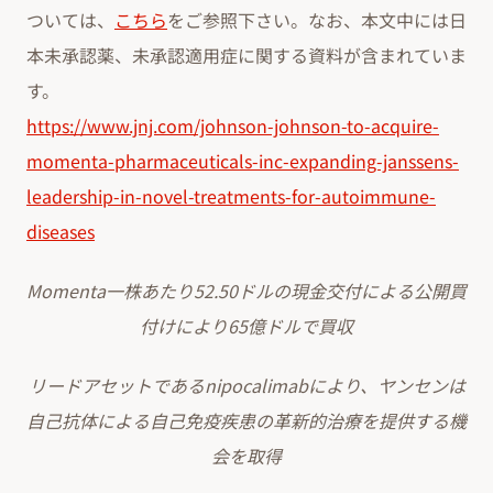
ついては、
こちら
をご参照下さい。なお、本文中には日
本未承認薬、未承認適用症に関する資料が含まれていま
す。
https://www.jnj.com/johnson-johnson-to-acquire-
momenta-pharmaceuticals-inc-expanding-janssens-
leadership-in-novel-treatments-for-autoimmune-
diseases
Momenta一株あたり52.50ドルの現金交付による公開買
付けにより65億ドルで買収
リードアセットであるnipocalimabにより、ヤンセンは
自己抗体による自己免疫疾患の革新的治療を提供する機
会を取得