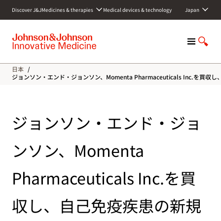
S
Discover J&J
Medicines & therapies
Medical devices & technology
Japan
k
i
p
M
S
t
e
h
o
n
o
c
日本
/
u
w
o
ジョンソン・エンド・ジョンソン、Momenta Pharmaceuticals In
S
n
e
t
a
e
ジョンソン・エンド・ジョ
r
n
c
t
h
ンソン、Momenta
Pharmaceuticals Inc.を買
収し、自己免疫疾患の新規