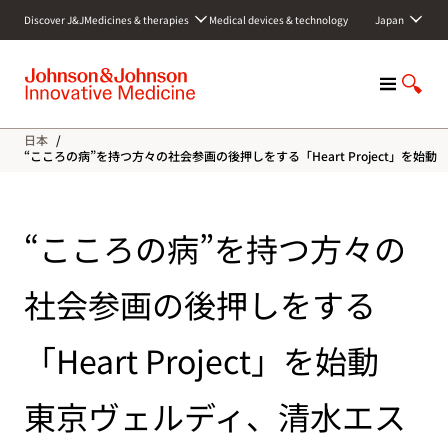
S
Discover J&J
Medicines & therapies
Medical devices & technology
Japan
k
i
p
M
S
t
e
h
o
n
o
c
日本
/
u
w
o
“こころの病”を持つ方々の社会参画の後押しをする「Heart Project」を
S
n
e
t
a
e
“こころの病”を持つ方々の
r
n
c
t
h
社会参画の後押しをする
「Heart Project」を始動
東京ヴェルディ、清水エス