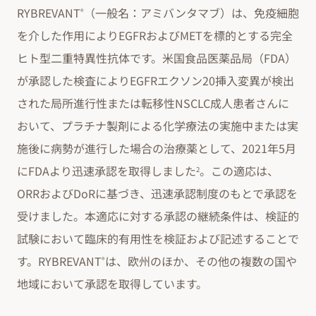
RYBREVANT
（一般名：アミバンタマブ）は、免疫細胞
®
を介した作用によりEGFRおよびMETを標的とする完全
ヒト型二重特異性抗体です。米国食品医薬品局（FDA）
が承認した検査によりEGFRエクソン20挿入変異が検出
された局所進行性または転移性NSCLC成人患者さんに
おいて、プラチナ製剤による化学療法の実施中または実
施後に病勢が進行した場合の治療薬として、2021年5月
にFDAより迅速承認を取得しました
。この適応は、
2
ORRおよびDoRに基づき、迅速承認制度のもとで承認を
受けました。本適応に対する承認の継続条件は、検証的
試験において臨床的有用性を検証および記述することで
す。RYBREVANT
は、欧州のほか、その他の複数の国や
®
地域において承認を取得しています。