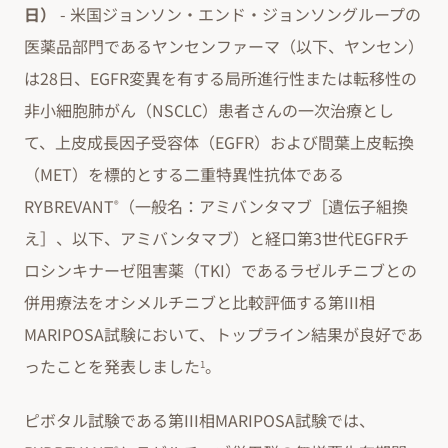
日）
- 米国ジョンソン・エンド・ジョンソングループの
医薬品部門であるヤンセンファーマ（以下、ヤンセン）
は28日、EGFR変異を有する局所進行性または転移性の
非小細胞肺がん（NSCLC）患者さんの一次治療とし
て、上皮成長因子受容体（EGFR）および間葉上皮転換
（MET）を標的とする二重特異性抗体である
RYBREVANT
（一般名：アミバンタマブ［遺伝子組換
®
え］、以下、アミバンタマブ）と経口第3世代EGFRチ
ロシンキナーゼ阻害薬（TKI）であるラゼルチニブとの
併用療法をオシメルチニブと比較評価する第III相
MARIPOSA試験において、トップライン結果が良好であ
ったことを発表しました
。
1
ピボタル試験である第III相MARIPOSA試験では、