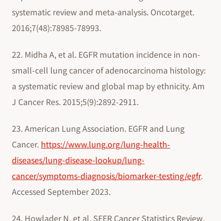
systematic review and meta-analysis. Oncotarget.
2016;7(48):78985-78993.
22. Midha A, et al. EGFR mutation incidence in non-
small-cell lung cancer of adenocarcinoma histology:
a systematic review and global map by ethnicity. Am
J Cancer Res. 2015;5(9):2892-2911.
23. American Lung Association. EGFR and Lung
Cancer.
https://www.lung.org/lung-health-
diseases/lung-disease-lookup/lung-
cancer/symptoms-diagnosis/biomarker-testing/egfr
.
Accessed September 2023.
24. Howlader N, et al. SEER Cancer Statistics Review,