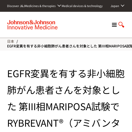
S
Discover J&J
Medicines & therapies
Medical devices & technology
Japan
k
i
p
M
S
t
e
h
o
n
o
c
日本
/
u
w
o
EGFR変異を有する非小細胞肺がん患者さんを対象とした 第III相MARIP
S
n
e
t
a
e
EGFR変異を有する非小細胞
r
n
c
t
h
肺がん患者さんを対象とし
た 第III相MARIPOSA試験で
RYBREVANT®（アミバンタ