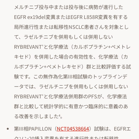
メルチニブ投与中または投与後に病勢が進行した
EGFR ex19del変異またはEGFR L858R変異を有する
局所進行性または転移性NSCLC患者さんを対象とし
て、ラゼルチニブを併用もしくは併用しない
RYBREVANT
と化学療法（カルボプラチン+ペメトレ
®
キセド）を併用した場合の有効性を、化学療法（カ
ルボプラチン+ペメトレキセド）群と比較評価する試
験です。この無作為化第III相試験のトップラインデ
ータでは、ラゼルチニブを併用もしくは併用しない
RYBREVANT
と化学療法併用群のPFSが、化学療法
®
群と比較して統計学的に有意かつ臨床的に意義のあ
る改善を示しました
。
4
第III相PAPILLON（
NCT04538664
）試験は、EGFRエ
クソン20挿入変異を有する進行性または転移性