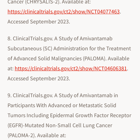
Cancer (CHRYSALIS-2). Available at:
https://clinicaltrials.gov/ct2/show/NCT04077463
.
Accessed September 2023.
8. ClinicalTrials.gov. A Study of Amivantamab
Subcutaneous (SC) Administration for the Treatment
of Advanced Solid Malignancies (PALOMA). Available
at:
https://clinicaltrials.gov/ct2/show/NCT04606381
.
Accessed September 2023.
9. ClinicalTrials.gov. A Study of Amivantamab in
Participants With Advanced or Metastatic Solid
Tumors Including Epidermal Growth Factor Receptor
(EGFR)-Mutated Non-Small Cell Lung Cancer
(PALOMA-2). Available at: