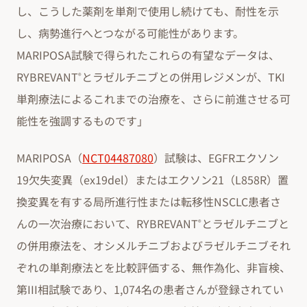
し、こうした薬剤を単剤で使用し続けても、耐性を示
し、病勢進行へとつながる可能性があります。
MARIPOSA試験で得られたこれらの有望なデータは、
RYBREVANT
とラゼルチニブとの併用レジメンが、TKI
®
単剤療法によるこれまでの治療を、さらに前進させる可
能性を強調するものです」
MARIPOSA（
NCT04487080
）試験は、EGFRエクソン
19欠失変異（ex19del）またはエクソン21（L858R）置
換変異を有する局所進行性または転移性NSCLC患者さ
んの一次治療において、RYBREVANT
とラゼルチニブと
®
の併用療法を、オシメルチニブおよびラゼルチニブそれ
ぞれの単剤療法とを比較評価する、無作為化、非盲検、
第III相試験であり、1,074名の患者さんが登録されてい