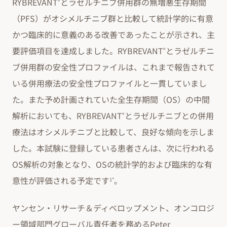
RYBREVANT
とラゼルチニブ併用群の無増悪生存期間
®
（PFS）がオシメルチニブ群と比較して統計学的に有意
かつ臨床的に意義のある改善であったことが示され、主
要評価項目を達成しました。RYBREVANT
とラゼルチニ
®
ブ併用群の安全性プロファイルは、これまで報告されて
いる併用療法の安全性プロファイルと一貫していまし
た。また予め計画されていた全生存期間（OS）の中間
解析においても、RYBREVANT
とラゼルチニブとの併用
®
療法はオシメルチニブと比較して、良好な傾向を示しま
した。本試験に登録している患者さんは、次に行われる
OS解析の対象となり、OSの統計学的および臨床的な有
意性が評価される予定です
。
1*
ヤンセン・リサーチ＆ディベロップメント、オンコロジ
ー領域部門グローバル責任者を務めるPeter