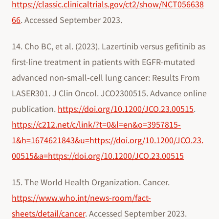
https://classic.clinicaltrials.gov/ct2/show/NCT056638
66
. Accessed September 2023.
14. Cho BC, et al. (2023). Lazertinib versus gefitinib as
first-line treatment in patients with EGFR-mutated
advanced non-small-cell lung cancer: Results From
LASER301. J Clin Oncol. JCO2300515. Advance online
publication.
https://doi.org/10.1200/JCO.23.00515
.
https://c212.net/c/link/?t=0&l=en&o=3957815-
1&h=1674621843&u=https://doi.org/10.1200/JCO.23.
00515&a=https://doi.org/10.1200/JCO.23.00515
15. The World Health Organization. Cancer.
https://www.who.int/news-room/fact-
sheets/detail/cancer
. Accessed September 2023.