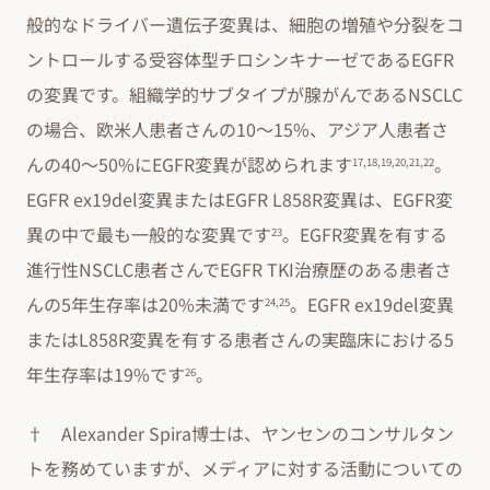
般的なドライバー遺伝子変異は、細胞の増殖や分裂をコ
ントロールする受容体型チロシンキナーゼであるEGFR
の変異です。組織学的サブタイプが腺がんであるNSCLC
の場合、欧米人患者さんの10〜15%、アジア人患者さ
んの40〜50%にEGFR変異が認められます
。
17,18,19,20,21,22
EGFR ex19del変異またはEGFR L858R変異は、EGFR変
異の中で最も一般的な変異です
。EGFR変異を有する
23
進行性NSCLC患者さんでEGFR TKI治療歴のある患者さ
んの5年生存率は20%未満です
。EGFR ex19del変異
24,25
またはL858R変異を有する患者さんの実臨床における5
年生存率は19%です
。
26
† Alexander Spira博士は、ヤンセンのコンサルタン
トを務めていますが、メディアに対する活動についての