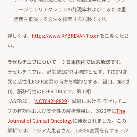
ュージョンリアクションの発現率および／または重
症度を低減する方法を探索する試験です
。
13
詳しくは、
https://www.RYBREVANT.com
をご覧くださ
い。
ラゼルチニブについて ※日本国内では未承認です。
ラゼルチニブは、野生型EGFRは標的とせず、T790M変
異と活性化EGFR変異の両方を標的とする、経口、第3世
代、脳移行性のEGFR TKIです。第III相
LASER301（
NCT04248829
）試験における ラゼルチニ
ブの有効性および安全性の解析結果は、2023年に
The
Journal of Clinical Oncology
に発表されました。この
解析では、アジア人患者さん、L858R変異を有するアジ