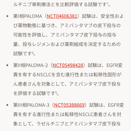
ルチニブ単剤療法とを比較評価する試験です
。
7
第I相PALOMA（
NCT04606381
）試験は、安全性およ
び薬物動態に基づき、アミバンタマブの皮下投与の
可能性を評価し、アミバンタマブ皮下投与の投与
量、投与レジメンおよび薬剤組成を決定するための
試験です
。
8
第II相PALOMA-2（
NCT05498428
）試験は、EGFR変
異を有するNSCLCを含む進行性または転移性固形が
ん患者さんを対象として、アミバンタマブ皮下投与
を評価する試験です
。
9
第III相PALOMA-3（
NCT05388669
）試験は、EGFR変
異を有する進行性または転移性NSCLC患者さんを対
象として、ラゼルチニブとアミバンタマブ皮下投与