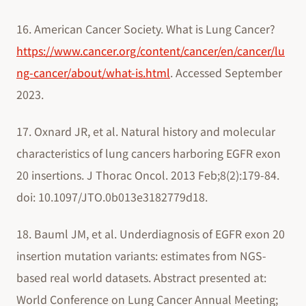
16. American Cancer Society. What is Lung Cancer?
https://www.cancer.org/content/cancer/en/cancer/lu
ng-cancer/about/what-is.html
. Accessed September
2023.
17. Oxnard JR, et al. Natural history and molecular
characteristics of lung cancers harboring EGFR exon
20 insertions. J Thorac Oncol. 2013 Feb;8(2):179-84.
doi: 10.1097/JTO.0b013e3182779d18.
18. Bauml JM, et al. Underdiagnosis of EGFR exon 20
insertion mutation variants: estimates from NGS-
based real world datasets. Abstract presented at:
World Conference on Lung Cancer Annual Meeting;