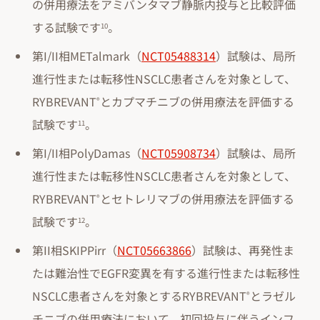
の併用療法をアミバンタマブ静脈内投与と比較評価
する試験です
。
10
第I/II相METalmark（
NCT05488314
）試験は、局所
進行性または転移性NSCLC患者さんを対象として、
RYBREVANT
とカプマチニブの併用療法を評価する
®
試験です
。
11
第I/II相PolyDamas（
NCT05908734
）試験は、局所
進行性または転移性NSCLC患者さんを対象として、
RYBREVANT
とセトレリマブの併用療法を評価する
®
試験です
。
12
第II相SKIPPirr（
NCT05663866
）試験は、再発性ま
たは難治性でEGFR変異を有する進行性または転移性
NSCLC患者さんを対象とするRYBREVANT
とラゼル
®
チニブの併用療法において、初回投与に伴うインフ