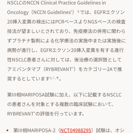
NSCLCのNCCN Clinical Practice Guidelines in
Oncology（NCCN Guidelines
）
では、EGFRエクソン
®
§
20挿入変異の検出にはPCRベースよりNGSベースの検査
技法が望ましいとされており、免疫療法の併用に関わら
ずプラチナ製剤による化学療法の実施中または実施後に
病勢が進行し、EGFRエクソン20挿入変異を有する進行
性NSCLC患者さんに対しては、後治療の選択肢として
アミバンタマブ（RYBREVANT
）をカテゴリー2Aで推
®
奨するとしています
。
3,‖,¶
第III相MARIPOSA試験に加え、以下に記載するNSCLC
の患者さんを対象とする複数の臨床試験において、
RYBREVANT
の評価を行っています。
®
第III相MARIPOSA-2（
NCT04988295
）試験は、オシ