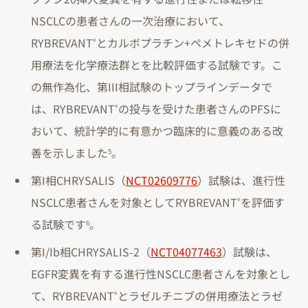
NSCLCの患者さんの一次治療において、
RYBREVANT
とカルボプラチン+ペメトレキセドの併
®
用療法を化学療法群とを比較評価する試験です。こ
の無作為化、第III相試験のトップラインデータで
は、RYBREVANT
の投与を受けた患者さんのPFSに
®
おいて、統計学的に有意かつ臨床的に意義のある改
善を示しました
。
5
第I相CHRYSALIS（
NCT02609776
）試験は、進行性
NSCLC患者さんを対象としてRYBREVANT
を評価す
®
る試験です
。
6
第I/Ib相CHRYSALIS-2（
NCT04077463
）試験は、
EGFR変異を有する進行性NSCLC患者さんを対象とし
て、RYBREVANT
とラゼルチニブの併用療法とラゼ
®