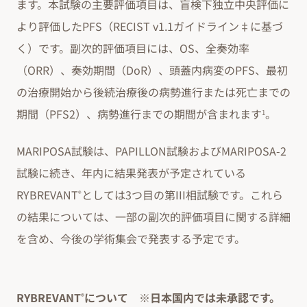
ます。本試験の主要評価項目は、盲検下独立中央評価に
より評価したPFS（RECIST v1.1ガイドライン‡に基づ
く）です。副次的評価項目には、OS、全奏効率
（ORR）、奏効期間（DoR）、頭蓋内病変のPFS、最初
の治療開始から後続治療後の病勢進行または死亡までの
期間（PFS2）、病勢進行までの期間が含まれます
。
1
MARIPOSA試験は、PAPILLON試験およびMARIPOSA-2
試験に続き、年内に結果発表が予定されている
RYBREVANT
としては3つ目の第III相試験です。これら
®
の結果については、一部の副次的評価項目に関する詳細
を含め、今後の学術集会で発表する予定です。
RYBREVANT
について ※日本国内では未承認です。
®