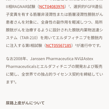
II相RAGNAR試験（
NCT04083976
）
、選択的FGFR遺伝
7
子変異を有する筋層非浸潤性または筋層浸潤性膀胱がん
患者さんを対象に、全身性の副作用を軽減しつつ、局所
膀胱がんを治療するように設計された膀胱内薬物送達シ
ステム（TAR-210）を用いてエルダフィチニブを膀胱内
に注入する第I相試験（
NCT05567185
）
が進行中です。
8
なお2008年、Janssen Pharmaceutica NVはAstex
Pharmaceuticalsとエルダフィチニブの開発および販売
に関し、全世界での独占的ライセンス契約を締結してい
ます
。
9
尿路上皮がんについて