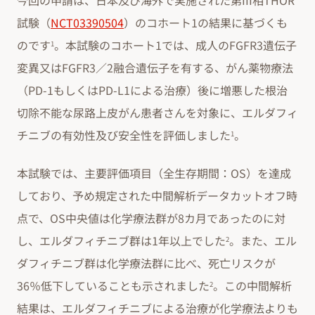
今回の申請は、日本及び海外で実施された第III相THOR
試験（
NCT03390504
）のコホート1の結果に基づくも
のです
。本試験のコホート1では、成人のFGFR3遺伝子
1
変異又はFGFR3／2融合遺伝子を有する、がん薬物療法
（PD-1もしくはPD-L1による治療）後に増悪した根治
切除不能な尿路上皮がん患者さんを対象に、エルダフィ
チニブの有効性及び安全性を評価しました
。
1
本試験では、主要評価項目（全生存期間：OS）を達成
しており、予め規定された中間解析データカットオフ時
点で、OS中央値は化学療法群が8カ月であったのに対
し、エルダフィチニブ群は1年以上でした
。また、エル
2
ダフィチニブ群は化学療法群に比べ、死亡リスクが
36％低下していることも示されました
。この中間解析
2
結果は、エルダフィチニブによる治療が化学療法よりも