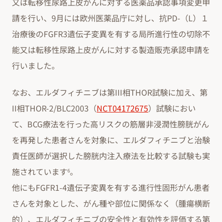
又は転移性尿路上皮がんに対する医薬品承認事項変更申
請を行い、9月には欧州医薬品庁に対し、抗PD-（L）１
治療後のFGFR3遺伝子変異を有する局所進行性の切除不
能又は転移性尿路上皮がんに対する製造販売承認申請を
行いました。
なお、エルダフィチニブは第III相THOR試験に加え、第
II相THOR-2/BLC2003（
NCT04172675
）試験におい
て、BCG療法を行った高リスクの筋層非浸潤性膀胱がん
を再発した患者さんを対象に、エルダフィチニブと治験
責任医師が選択した膀胱内注入療法を比較する試験も実
施されています
。
6
他にもFGFR1-4遺伝子変異を有する進行性固形がん患者
さんを対象とした、がん種や部位に関係なく（腫瘍横断
的）、エルダフィチニブの安全性と有効性を評価する第