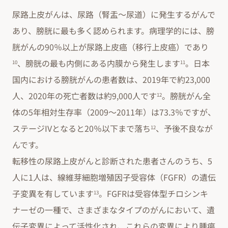
尿路上皮がんは、尿路（腎盂～尿道）に発生するがんで
あり、膀胱に最も多く認められます。病理学的には、膀
胱がんの90％以上が尿路上皮癌（移行上皮癌）であり
、膀胱の最も内側にある内膜から発生します
。日本
10
11
国内における膀胱がんの患者数は、2019年で約23,000
人、2020年の死亡者数は約9,000人です
。膀胱がん全
12
体の5年相対生存率（2009～2011年）は73.3％ですが、
ステージIVとなると20％以下まで落ち
、予後不良なが
12
んです。
転移性の尿路上皮がんと診断された患者さんのうち、5
人に1人は、線維芽細胞増殖因子受容体（FGFR）の遺伝
子変異を有しています
。FGFRは受容体型チロシンキ
13
ナーゼの一種で、さまざまなタイプのがんにおいて、遺
伝子変異によって活性化され、これらの変異により腫瘍