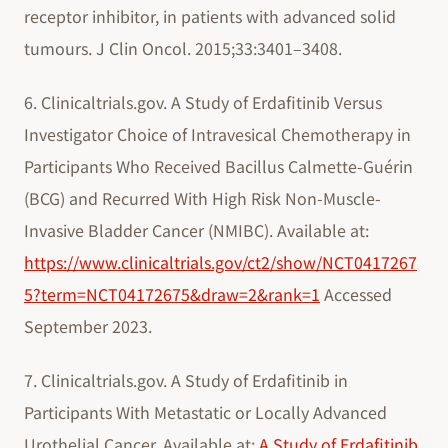
receptor inhibitor, in patients with advanced solid
tumours. J Clin Oncol. 2015;33:3401–3408.
6. Clinicaltrials.gov. A Study of Erdafitinib Versus
Investigator Choice of Intravesical Chemotherapy in
Participants Who Received Bacillus Calmette-Guérin
(BCG) and Recurred With High Risk Non-Muscle-
Invasive Bladder Cancer (NMIBC). Available at:
https://www.clinicaltrials.gov/ct2/show/NCT0417267
5?term=NCT04172675&draw=2&rank=1
Accessed
September 2023.
7. Clinicaltrials.gov. A Study of Erdafitinib in
Participants With Metastatic or Locally Advanced
Urothelial Cancer. Available at:
A Study of Erdafitinib