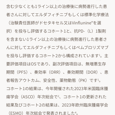
含む少なくとも1ライン以上の治療後に病勢進行した患
者さんに対してエルダフィチニブもしくは標準化学療法
（治験責任医師がドセタキセル又はVinflunine*を選
択）を投与し評価するコホート1と、抗PD-（L）1製剤
を含まない1ライン以上の治療後に病勢進行した患者さ
んに対してエルダフィチニブもしくはペムブロリズマブ
を投与し評価するコホート2から構成されています
。主
1
要評価項目はOSであり、副次評価項目は、無増悪生存
期間（PFS）、奏効率（ORR）、奏効期間（DOR）、患
者報告アウトカム、安全性、薬物動態（PK）です
。
1
コホート1の結果は、今年開催された2023年米国臨床腫
瘍学会（ASCO）年次総会で
、コホート1の更新された
2
結果及びコホート2の結果は、2023年欧州臨床腫瘍学会
（ESMO）年次総会で発表されました
。
4