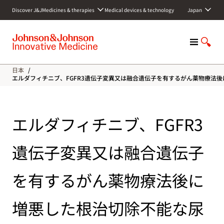
S
Discover J&J
Medicines & therapies
Medical devices & technology
Japan
k
i
p
M
S
t
e
h
o
n
o
c
日本
/
u
w
o
エルダフィチニブ、FGFR3遺伝子変異又は融合遺伝子を有するがん薬物療法
S
n
e
t
a
e
エルダフィチニブ、FGFR3
r
n
c
t
h
遺伝子変異又は融合遺伝子
を有するがん薬物療法後に
増悪した根治切除不能な尿