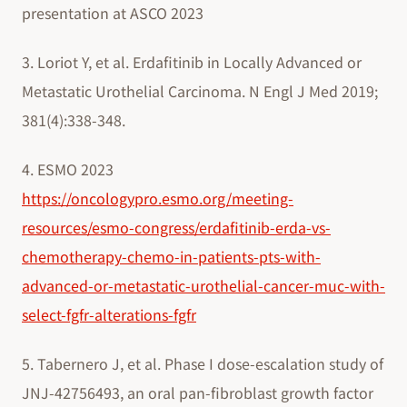
presentation at ASCO 2023
3. Loriot Y, et al. Erdafitinib in Locally Advanced or
Metastatic Urothelial Carcinoma. N Engl J Med 2019;
381(4):338-348.
4. ESMO 2023
https://oncologypro.esmo.org/meeting-
resources/esmo-congress/erdafitinib-erda-vs-
chemotherapy-chemo-in-patients-pts-with-
advanced-or-metastatic-urothelial-cancer-muc-with-
select-fgfr-alterations-fgfr
5. Tabernero J, et al. Phase I dose-escalation study of
JNJ-42756493, an oral pan-fibroblast growth factor